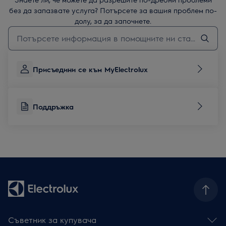
без да запазвате услуга? Потърсете за вашия проблем по-
долу, за да започнете.
Въведете текст за да потърсите статии за поддръжка
Присъедини се към MyElectrolux
Поддръжка
Съветник за купувача