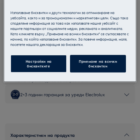
E72LA200S
Съдомиялна за вграждане
Използваме бисквитки и други технологии за оптимизиране на
уебсайта, както и за промоционални и маркетингови цели. Също така
споделяме информация за това как използвате нашия уебсайт с
нашите партньори от социалните медии, рекламата и аналитиката.
Като кликнете върху „Приемане на всички бисквитки“ се съгласявате с
начина, по който използваме бисквитки. За повече информация, моля,
Продуктов информационен лист
посетете нашата декларация за бисквитки.
Настройки на
Приемане на всички
Инструкциите за безопасност и предупрежденията за
бисквитките
бисквитки
безопасност съгласно регламент на ЕС 2023/988 са
изброени в глава 1 и 2 на ръководството за потребителя.
За безопасно използване на продукта прочетете
пълното ръководство за потребителя.
2+3 години гаранция за уреди Electrolux
Характеристики на продукта