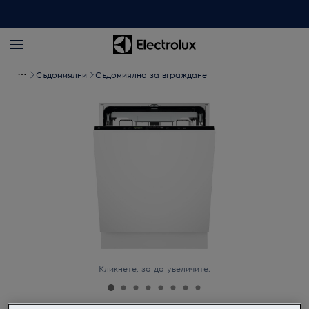
Съдомиялни
Съдомиялна за вграждане
Кликнете, за да увеличите.