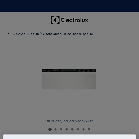
Съдомиялни
Съдомиялна за вграждане
Кликнете, за да увеличите.