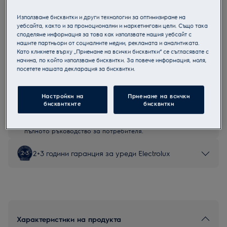
EEG62310L
Използваме бисквитки и други технологии за оптимизиране на
Съдомиялна за вграждане
уебсайта, както и за промоционални и маркетингови цели. Също така
споделяме информация за това как използвате нашия уебсайт с
нашите партньори от социалните медии, рекламата и аналитиката.
Като кликнете върху „Приемане на всички бисквитки“ се съгласявате с
начина, по който използваме бисквитки. За повече информация, моля,
посетете нашата декларация за бисквитки.
Продуктов информационен лист
Настройки на
Приемане на всички
Инструкциите за безопасност и предупрежденията за
бисквитките
бисквитки
безопасност съгласно регламент на ЕС 2023/988 са
изброени в глава 1 и 2 на ръководството за потребителя.
За безопасно използване на продукта прочетете
пълното ръководство за потребителя.
2+3 години гаранция за уреди Electrolux
Характеристики на продукта