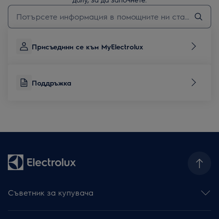
Въведете текст за да потърсите статии за поддръжка
Присъедини се към MyElectrolux
Поддръжка
Съветник за купувача
Фурни