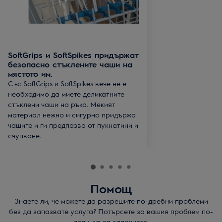
SoftGrips и SoftSpikes придържат
безопасно стъклените чаши на
мястото им.
Със SoftGrips и SoftSpikes вече не е
необходимо да миете деликатните
стъклени чаши на ръка. Мекият
материал нежно и сигурно придържа
чашите и ги предпазва от пукнатини и
счупване.
Помощ
Знаете ли, че можете да разрешите по-дребни проблеми
без да запазвате услуга? Потърсете за вашия проблем по-
долу, за да започнете.