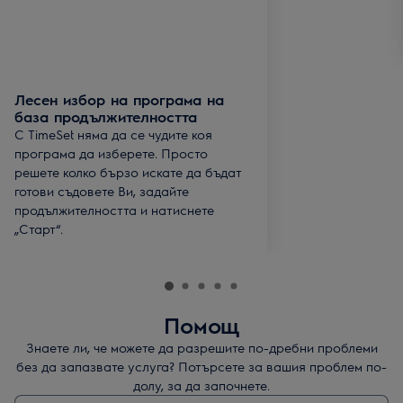
Лесен избор на програма на
база продължителността
С TimeSet няма да се чудите коя
програма да изберете. Просто
решете колко бързо искате да бъдат
готови съдовете Ви, задайте
продължителността и натиснете
„Старт“.
Помощ
Знаете ли, че можете да разрешите по-дребни проблеми
без да запазвате услуга? Потърсете за вашия проблем по-
долу, за да започнете.
Въведете текст за да потърсите статии за поддръжка