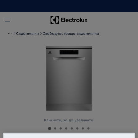
Съдомиялни
Свoбодностояща съдомиялна
Кликнете, за да увеличите.