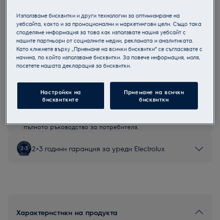
E62SC200SX
Използваме бисквитки и други технологии за оптимизиране на
Свoбодностояща съдомиялна
уебсайта, както и за промоционални и маркетингови цели. Също така
споделяме информация за това как използвате нашия уебсайт с
нашите партньори от социалните медии, рекламата и аналитиката.
Като кликнете върху „Приемане на всички бисквитки“ се съгласявате с
начина, по който използваме бисквитки. За повече информация, моля,
посетете нашата декларация за бисквитки.
Продуктов информационен лист
Настройки на
Приемане на всички
Инструкциите за безопасност и предупрежденията за
бисквитките
бисквитки
безопасност съгласно регламент на ЕС 2023/988 са
изброени в глава 1 и 2 на ръководството за потребителя.
За безопасно използване на продукта прочетете
пълното ръководство за потребителя.
2+3 години гаранция за уреди Electrolux
Характеристики на продукта