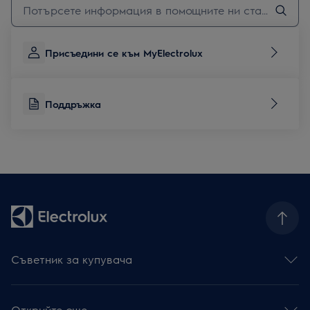
Присъедини се към MyElectrolux
Поддръжка
Съветник за купувача
Фурни
Готварски плотове
Открийте още