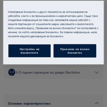
E52LC200S
Тихи съдомиялни машини
Използваме бисквитки и други технологии за оптимизиране на
уебсайта, както и за промоционални и маркетингови цели. Също така
споделяме информация за това как използвате нашия уебсайт с
нашите партньори от социалните медии, рекламата и аналитиката.
Като кликнете върху „Приемане на всички бисквитки“ се съгласявате с
начина, по който използваме бисквитки. За повече информация, моля,
Продуктов информационен лист
посетете нашата декларация за бисквитки.
Инструкциите за безопасност и предупрежденията за
Настройки на
Приемане на всички
безопасност съгласно регламент на ЕС 2023/988 са
бисквитките
бисквитки
изброени в глава 1 и 2 на ръководството за потребителя.
За безопасно използване на продукта прочетете
пълното ръководство за потребителя.
2+3 години гаранция за уреди Electrolux
Основни характеристики