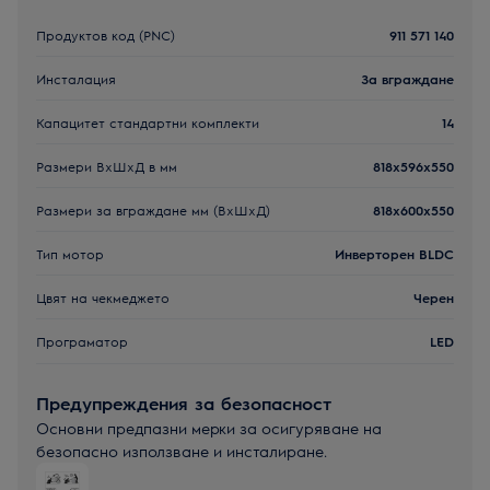
Продуктов код (PNC)
911 571 140
Инсталация
За вграждане
Капацитет стандартни комплекти
14
Размери ВxШxД в мм
818x596x550
Размери за вграждане мм (ВхШхД)
818x600x550
Тип мотор
Инверторен BLDC
Цвят на чекмеджето
Черен
Програматор
LED
Предупреждения за безопасност
Основни предпазни мерки за осигуряване на
безопасно използване и инсталиране.