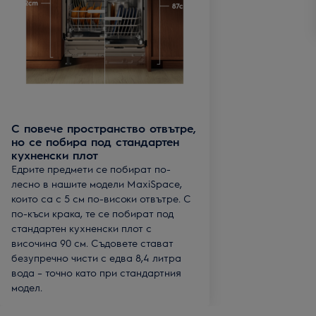
С повече пространство отвътре,
но се побира под стандартен
кухненски плот
Едрите предмети се побират по-
лесно в нашите модели MaxiSpace,
които са с 5 см по-високи отвътре. С
по-къси крака, те се побират под
стандартен кухненски плот с
височина 90 см. Съдовете стават
безупречно чисти с едва 8,4 литра
вода – точно като при стандартния
модел.