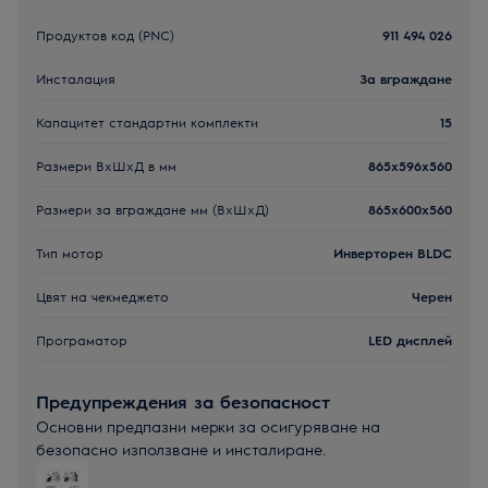
Продуктов код (PNC)
911 494 026
Инсталация
За вграждане
Капацитет стандартни комплекти
15
Размери ВxШxД в мм
865x596x560
Размери за вграждане мм (ВхШхД)
865x600x560
Тип мотор
Инверторен BLDC
Цвят на чекмеджето
Черен
Програматор
LED дисплей
Предупреждения за безопасност
Основни предпазни мерки за осигуряване на
безопасно използване и инсталиране.