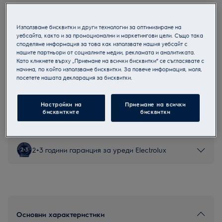
E97LX200P
Тихи съдомиялни машини
Използваме бисквитки и други технологии за оптимизиране на
уебсайта, както и за промоционални и маркетингови цели. Също така
споделяме информация за това как използвате нашия уебсайт с
нашите партньори от социалните медии, рекламата и аналитиката.
Като кликнете върху „Приемане на всички бисквитки“ се съгласявате с
Продуктов информационен лист
начина, по който използваме бисквитки. За повече информация, моля,
посетете нашата декларация за бисквитки.
Инструкциите за безопасност и предупрежденията за
Настройки на
Приемане на всички
безопасност съгласно регламент на ЕС 2023/988 са
бисквитките
бисквитки
изброени в глава 1 и 2 на ръководството за потребителя.
За безопасно използване на продукта прочетете
пълното ръководство за потребителя.
2+3 години гаранция за уреди Electrolux
Основни характеристики