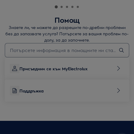
Помощ
Знаете ли, че можете да разрешите по-дребни проблеми
без да запазвате услуга? Потърсете за вашия проблем по-
долу, за да започнете.
Въведете текст за да потърсите статии за поддръжка
Присъедини се към MyElectrolux
Поддръжка