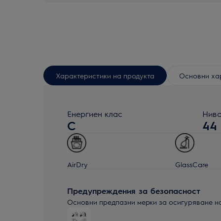
Характеристики на продукта
Основни ха
Енергиен клас
Ниво
C
44
AirDry
GlassCare
Предупреждения за безопасност
Основни предпазни мерки за осигуряване н