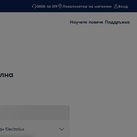
0800 46 019
Локализатор на магазини
Вход
Научете повече
Поддръжка
ялна
и Electrolux