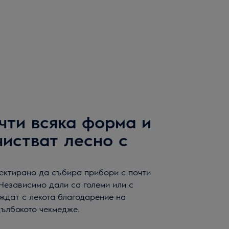
чти всяка форма и
чистват лесно с
оектирано да събира прибори с почти
Независимо дали са големи или с
ждат с лекота благодарение на
дълбокото чекмедже.