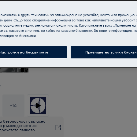
бисквитки и други технологии за оптимизиране на уебсайта, както и за промоцион
ви цели. Също така споделяме информация за това как използвате нашия уебсайт 
т социалните медии, рекламата и аналитиката. Като кликнете върху „Приемане на
се съгласявате с начина, по който използваме бисквитки. За повече информация, мо
ларация за бисквитки.
Настройки на бисквитките
Приемане на всички бискви
.
+
14
а безопасност съгласно
на ръководството за
 прочетете пълното