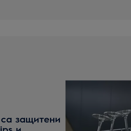
 са защитени
ips и