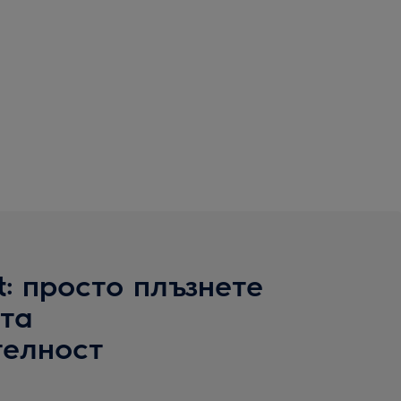
t: просто плъзнете
та
елност