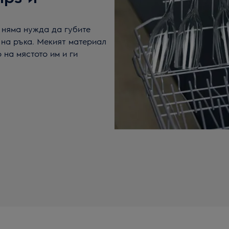
е няма нужда да губите
 на ръка. Мекият материал
на мястото им и ги