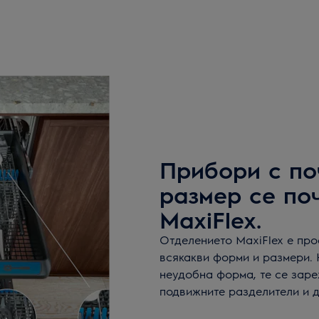
Прибори с по
размер се по
MaxiFlex.
Отделението MaxiFlex е пр
всякакви форми и размери. 
неудобна форма, те се заре
подвижните разделители и 