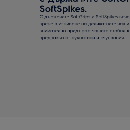
SoftSpikes.
С държачите SoftGrips и SoftSpikes веч
време в измиване на деликатните чаши
внимателно придържа чашите стабилно 
предпазва от пукнатини и счупвания.