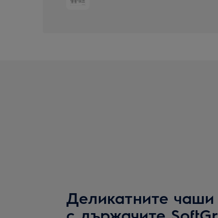
Деликатните чаши
с държачите SoftGr