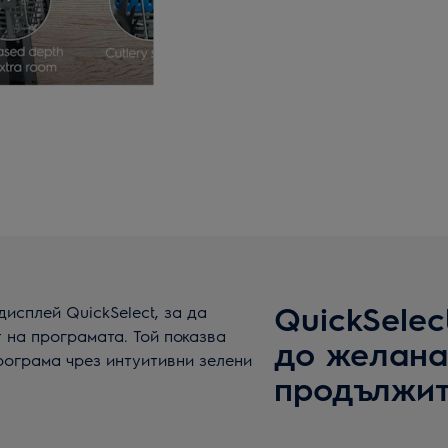
QuickSelec
исплей QuickSelect, за да
 на програмата. Той показва
до желана
рограма чрез интуитивни зелени
продължит