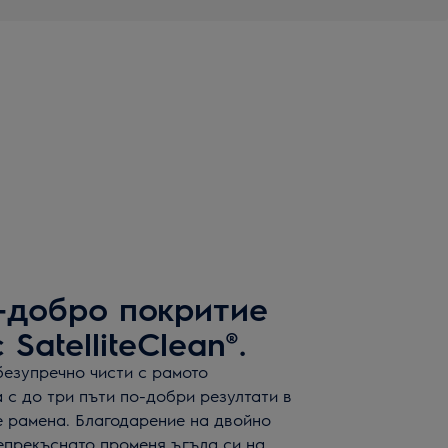
-добро покритие
SatelliteClean®.
безупречно чисти с рамото
га с до три пъти по-добри резултати в
е рамена. Благодарение на двойно
епрекъснато променя ъгъла си на