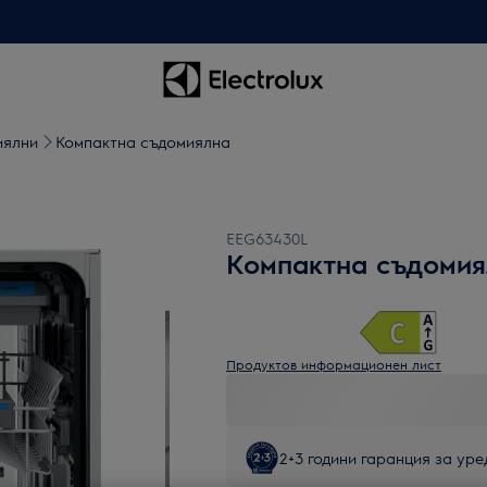
иялни
Компактна съдомиялна
EEG63430L
Компактна съдоми
Продуктов информационен лист
2+3 години гаранция за уред