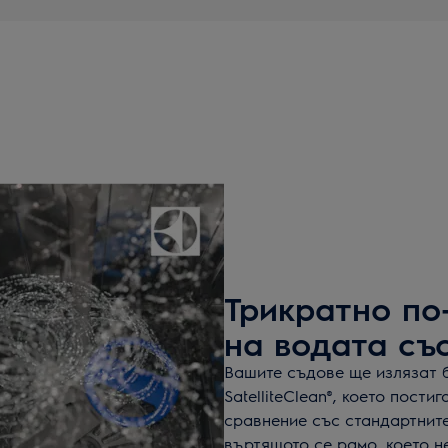
Трикратно по
на водата със 
Вашите съдове ще излязат 
SatelliteClean®, което пости
сравнение със стандартнит
въртящото се рамо, което н