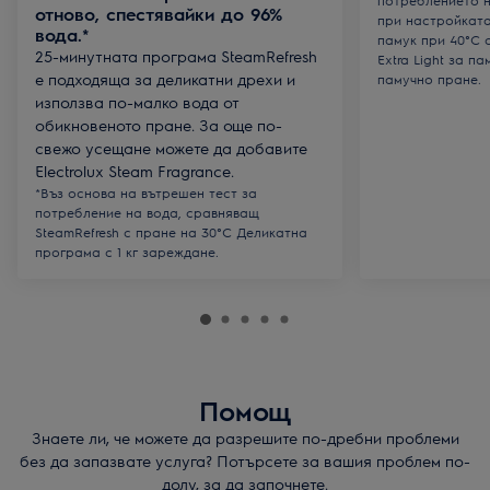
потреблението н
отново, спестявайки до 96%
при настройката
вода.*
памук при 40°C 
25-минутната програма SteamRefresh
Extra Light за па
е подходяща за деликатни дрехи и
памучно пране.
използва по-малко вода от
обикновеното пране. За още по-
свежо усещане можете да добавите
Electrolux Steam Fragrance.
*Въз основа на вътрешен тест за
потребление на вода, сравняващ
SteamRefresh с пране на 30°C Деликатна
програма с 1 кг зареждане.
Помощ
Знаете ли, че можете да разрешите по-дребни проблеми
без да запазвате услуга? Потърсете за вашия проблем по-
долу, за да започнете.