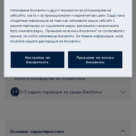
EW7W5697QE
Използваме бисквитки и други технологии за оптимизиране на
Пералня със сушилня
уебсайта, както и за промоционални и маркетингови цели. Също така
споделяме информация за това как използвате нашия уебсайт с
нашите партньори от социалните медии, рекламата и аналитиката.
Като кликнете върху „Приемане на всички бисквитки“ се съгласявате с
начина, по който използваме бисквитки. За повече информация, моля,
посетете нашата декларация за бисквитки.
Продуктов информационен лист
Настройки на
Приемане на всички
Инструкциите за безопасност и предупрежденията за
бисквитките
бисквитки
безопасност съгласно регламент на ЕС 2023/988 са
изброени в глава 1 и 2 на ръководството за потребителя.
За безопасно използване на продукта прочетете
пълното ръководство за потребителя.
2+3 години гаранция за уреди Electrolux
Основни характеристики