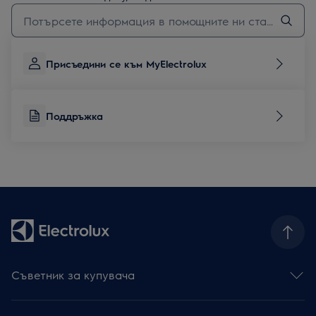
Въведете текст за да потърсите статии за поддръжка
Присъедини се към MyElectrolux
Поддръжка
Съветник за купувача
Фурни