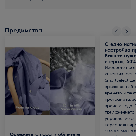
Предимства
С едно натис
настройва п
Вашите нужд
енергия, 50
Изберете прог
интензивностт
SmartSelect щ
връзка за изб
времето и тем
програмата, за
време и вода.
приложението E
управление от
персонализира
*Въз основа на 
Освежете с пара и облечете