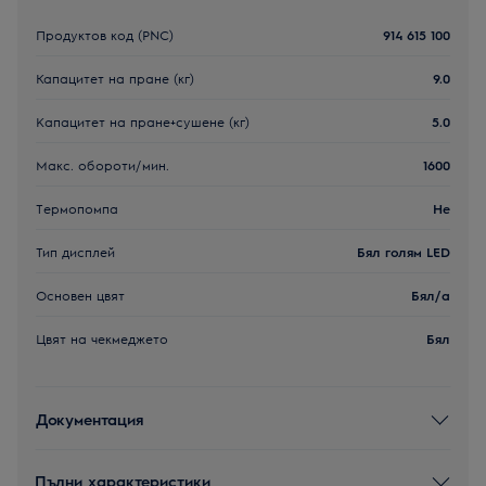
Продуктов код (PNC)
914 615 100
Капацитет на пране (кг)
9.0
Kапацитет на пране+сушене (кг)
5.0
Макс. обороти/мин.
1600
Термопомпа
Не
Тип дисплей
Бял голям LED
Основен цвят
Бял/a
Цвят на чекмеджето
Бял
Документация
Пълни характеристики