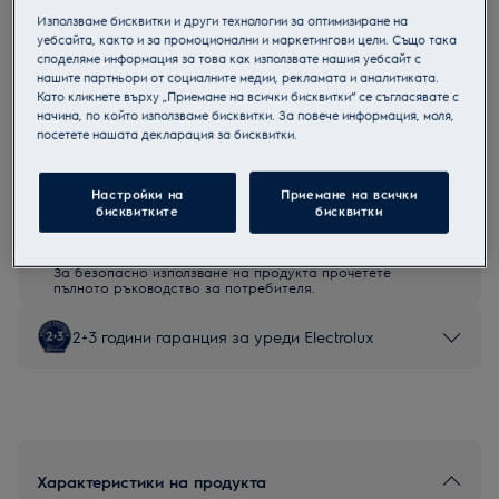
Използваме бисквитки и други технологии за оптимизиране на
LFG719R
уебсайта, както и за промоционални и маркетингови цели. Също така
Черен абсорбатор
споделяме информация за това как използвате нашия уебсайт с
нашите партньори от социалните медии, рекламата и аналитиката.
Като кликнете върху „Приемане на всички бисквитки“ се съгласявате с
начина, по който използваме бисквитки. За повече информация, моля,
посетете нашата декларация за бисквитки.
Продуктов информационен лист
Настройки на
Приемане на всички
бисквитките
бисквитки
Инструкциите за безопасност и предупрежденията за
безопасност съгласно регламент на ЕС 2023/988 са
изброени в глава 1 и 2 на ръководството за потребителя.
За безопасно използване на продукта прочетете
пълното ръководство за потребителя.
2+3 години гаранция за уреди Electrolux
Характеристики на продукта