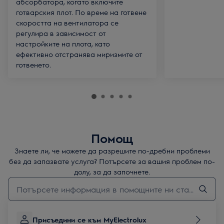
абсорбатора, когато включите
готварския плот. По време на готвене
скоростта на вентилатора се
регулира в зависимост от
настройките на плота, като
ефективно отстранява миризмите от
готвенето.
Помощ
Знаете ли, че можете да разрешите по-дребни проблеми
без да запазвате услуга? Потърсете за вашия проблем по-
долу, за да започнете.
Въведете текст за да потърсите статии за поддръжка
Присъедини се към MyElectrolux