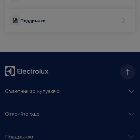
Поддръжка
Съветник за купувача
Фурни
Готварски плотове
Открийте още
Абсорбатори
Съдомиялни
Устойчивост
Перални със сушилня
Интелигентно свързан дом
Перални машини
Поддръжка