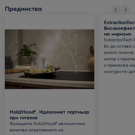
Предимства
ExtractionTec
Високоефект
на миризми
ExtractionTech
Ви да остава с
когато готвите
мотор старате
и премахва ми
осигури по-до
Hob2Hood®. Идеалният партньор
при готвене
Функцията Hob2Hood® автоматично
включва осветлението на