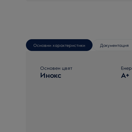
Основни характеристики
Документация
Основен цвят
Енер
Инокс
A+