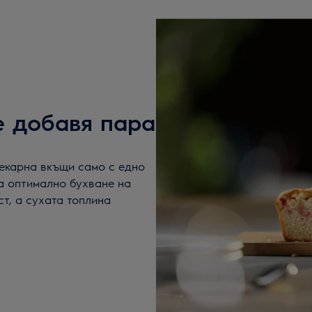
e добавя пара
екарна вкъщи само с едно
а оптимално бухване на
ст, а сухата топлина