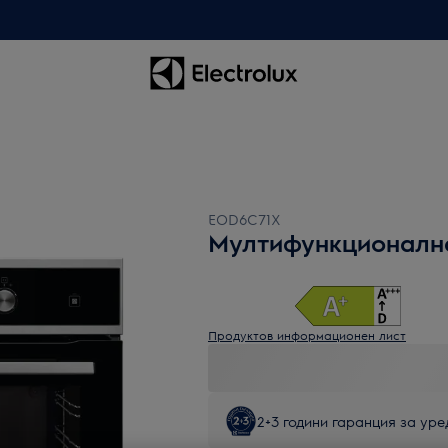
EOD6C71X
Мултифункционалн
Продуктов информационен лист
2+3 години гаранция за уред