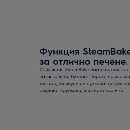
Функция SteamBak
за отлично печене.
С функция SteamBake имате истинска п
натискане на бутона. Парата позволяв
тестото, за вкусна и пухкава вътрешно
създава хрупкава, златиста коричка.