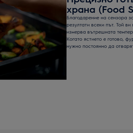
храна (Food S
Благодарение на сензора за
резултати всеки път. Той ви
измерва вътрешната темпера
Когато ястието е готово, фу
нужно постоянно да отварят