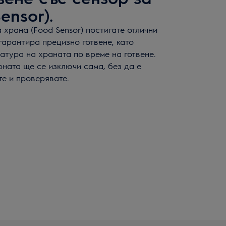
ensor).
 храна (Food Sensor) постигате отлични
 гарантира прецизно готвене, като
тура на храната по време на готвене.
рната ще се изключи сама, без да е
е и проверявате.