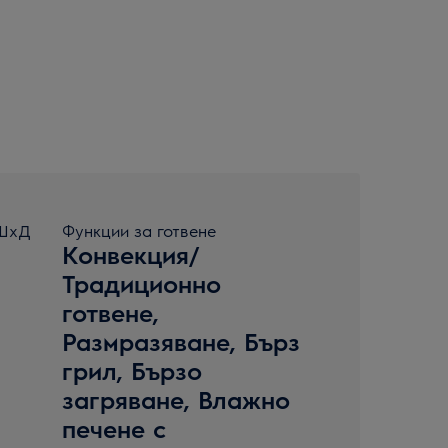
xШxД
Функции за готвене
Конвекция/
Традиционно
готвене,
Размразяване, Бърз
грил, Бързо
загряване, Влажно
печене с