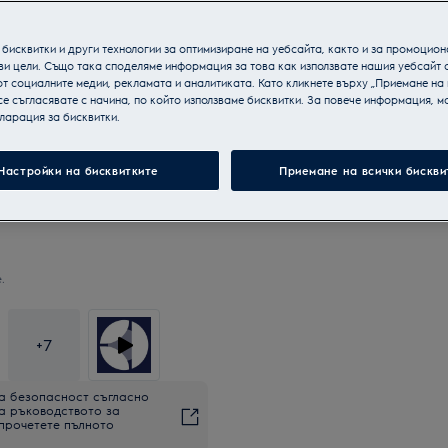
бисквитки и други технологии за оптимизиране на уебсайта, както и за промоцион
ви цели. Също така споделяме информация за това как използвате нашия уебсайт 
т социалните медии, рекламата и аналитиката. Като кликнете върху „Приемане на
се съгласявате с начина, по който използваме бисквитки. За повече информация, мо
ларация за бисквитки.
Настройки на бисквитките
Приемане на всички бискви
.
+
7
а безопасност съгласно
на ръководството за
 прочетете пълното