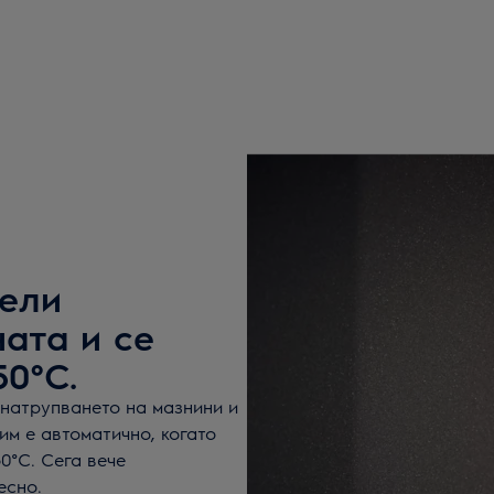
нели
ата и се
50°C.
натрупването на мазнини и
им е автоматично, когато
0°C. Сега вече
есно.