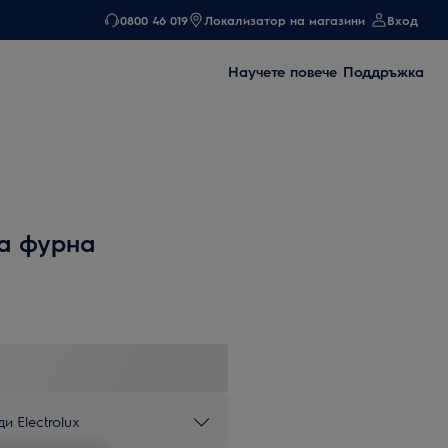
0800 46 019
Локализатор на магазини
Вход
Научете повече
Поддръжка
а фурна
и Electrolux