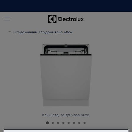
Съдомиялни
Съдомиялна 60см.
Кликнете, за да увеличите.