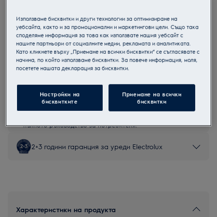
E72LA200S
Съдомиялна 60см.
Използваме бисквитки и други технологии за оптимизиране на
уебсайта, както и за промоционални и маркетингови цели. Също така
споделяме информация за това как използвате нашия уебсайт с
нашите партньори от социалните медии, рекламата и аналитиката.
Като кликнете върху „Приемане на всички бисквитки“ се съгласявате с
начина, по който използваме бисквитки. За повече информация, моля,
Продуктов информационен лист
посетете нашата декларация за бисквитки.
Настройки на
Приемане на всички
Инструкциите за безопасност и предупрежденията за
бисквитките
бисквитки
безопасност съгласно регламент на ЕС 2023/988 са
изброени в глава 1 и 2 на ръководството за потребителя.
За безопасно използване на продукта прочетете
пълното ръководство за потребителя.
2+3 години гаранция за уреди Electrolux
Характеристики на продукта