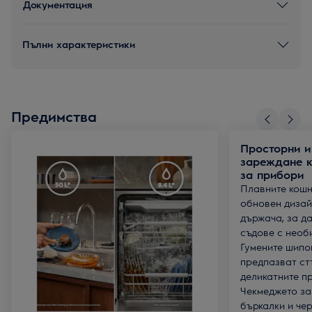
Документация
Пълни характеристики
Предимства
Просторни и
зареждане 
за прибори
Плавните кошн
обновен дизай
държача, за д
съдове с необ
Гумените шипо
предпазват ст
деликатните пр
Чекмеджето за
бъркалки и че