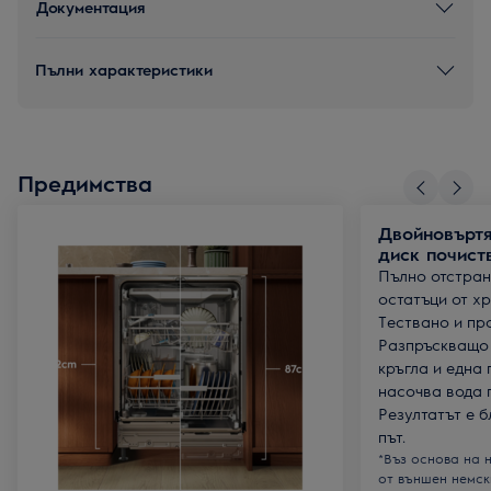
Документация
Пълни характеристики
Предимства
Двойновърт
диск почист
Пълно отстран
остатъци от хр
Тествано и пр
Разпръскващо 
кръгла и една
насочва вода п
Резултатът е 
път.
*Въз основа на 
от външен немск