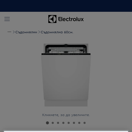
Съдомиялни
Съдомиялна 60см.
Кликнете, за да увеличите.