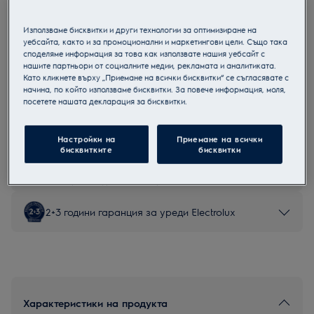
E87LB200S
Съдомиялна 60см.
Използваме бисквитки и други технологии за оптимизиране на
уебсайта, както и за промоционални и маркетингови цели. Също така
споделяме информация за това как използвате нашия уебсайт с
нашите партньори от социалните медии, рекламата и аналитиката.
Като кликнете върху „Приемане на всички бисквитки“ се съгласявате с
начина, по който използваме бисквитки. За повече информация, моля,
Продуктов информационен лист
посетете нашата декларация за бисквитки.
Настройки на
Приемане на всички
Инструкциите за безопасност и предупрежденията за
бисквитките
бисквитки
безопасност съгласно регламент на ЕС 2023/988 са
изброени в глава 1 и 2 на ръководството за потребителя.
За безопасно използване на продукта прочетете
пълното ръководство за потребителя.
2+3 години гаранция за уреди Electrolux
Характеристики на продукта