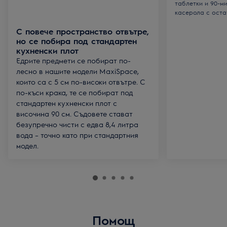
таблетки и 90-м
касерола с оста
С повече пространство отвътре,
но се побира под стандартен
кухненски плот
Едрите предмети се побират по-
лесно в нашите модели MaxiSpace,
които са с 5 см по-високи отвътре. С
по-къси крака, те се побират под
стандартен кухненски плот с
височина 90 см. Съдовете стават
безупречно чисти с едва 8,4 литра
вода – точно като при стандартния
модел.
Помощ