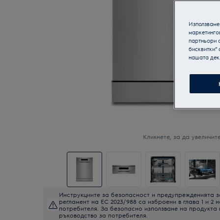
Използваме 
маркетинго
партньори о
бисквитки“ 
нашата дек
Кликнете, за да увеличите
Инструкциите за безопасност и предупрежденията з
регламент на ЕС 2023/988 са изброени в глава 1 и 2 
потребителя. За безопасно използване на продукта
ръководство за потребителя.