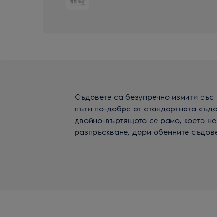
Съдовете са безупречно измити със Sa
пъти по-добре от стандартната съд
двойно-въртящото се рамо, което не
разпръскване, дори обемните съдове