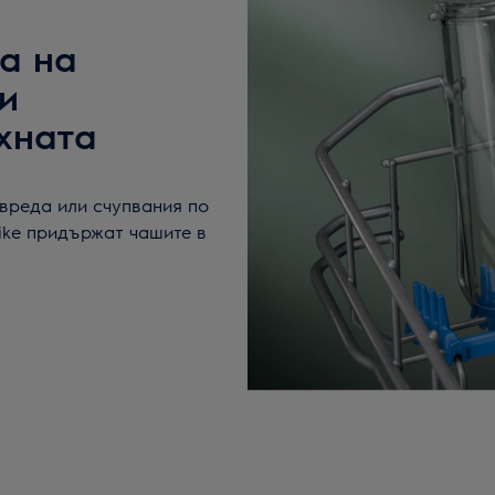
та на
и
хната
овреда или счупвания по
pike придържат чашите в