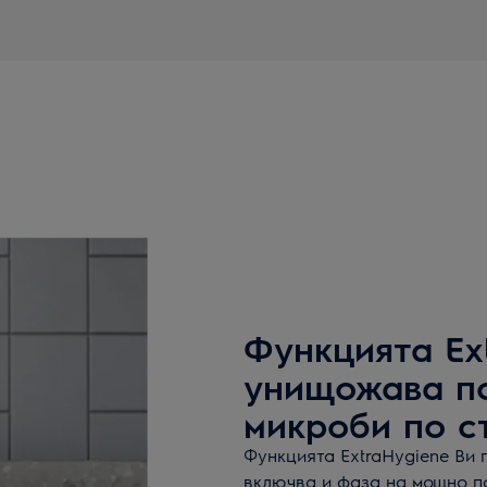
Функцията Ex
унищожава по
микроби по с
Функцията ExtraHygiene Ви 
включва и фаза на мощно по