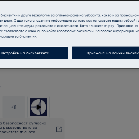
бисквитки и други технологии за оптимизиране на уебсайта, както и за промоцион
ви цели. Също така споделяме информация за това как използвате нашия уебсайт 
т социалните медии, рекламата и аналитиката. Като кликнете върху „Приемане на
се съгласявате с начина, по който използваме бисквитки. За повече информация, мо
ларация за бисквитки.
Настройки на бисквитките
Приемане на всички бискви
.
+
11
а безопасност съгласно
на ръководството за
 прочетете пълното