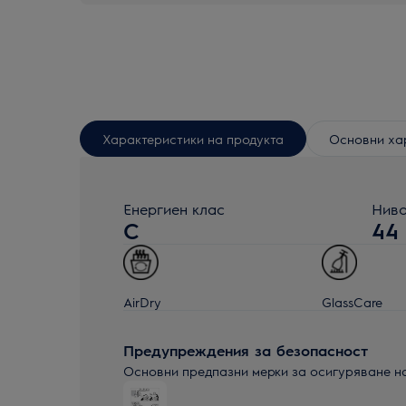
Характеристики на продукта
Основни ха
Енергиен клас
Ниво
C
44
AirDry
GlassCare
Предупреждения за безопасност
Основни предпазни мерки за осигуряване н