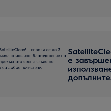
SatelliteC
telliteClean® – справя се до 3
омиялна машина. Благодарение на
е завършен
прекъснато сменя ъгъла на
използван
 са добре почистени.
допълните