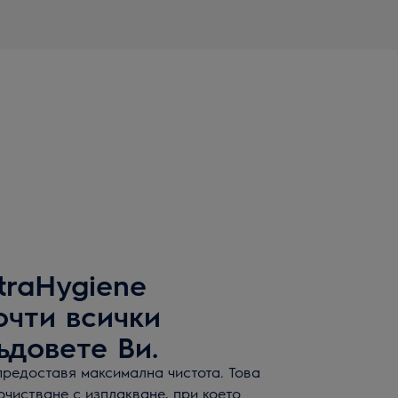
traHygiene
чти всички
ъдовете Ви.
предоставя максимална чистота. Това
чистване с изплакване, при което