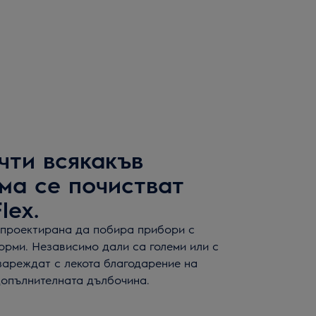
чти всякакъв
ма се почистват
lex.
е проектирана да побира прибори с
орми. Независимо дали са големи или с
зареждат с лекота благодарение на
допълнителната дълбочина.