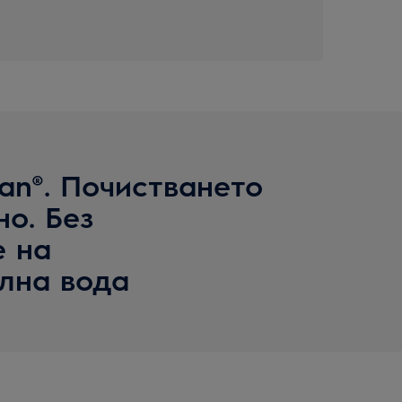
lean®. Почистването
о. Без
е на
лна вода