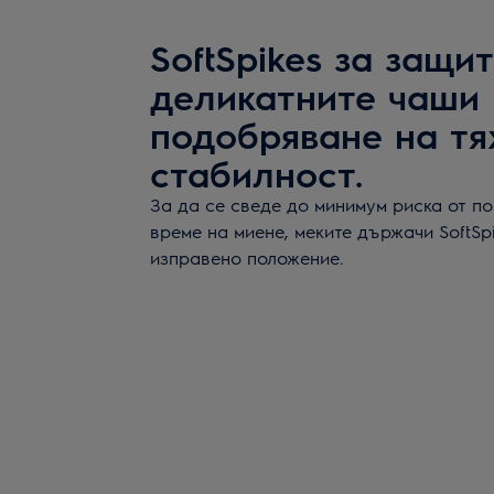
SoftSpikes за защи
деликатните чаши 
подобряване на тя
стабилност.
За да се сведе до минимум риска от п
време на миене, меките държачи SoftS
изправено положение.