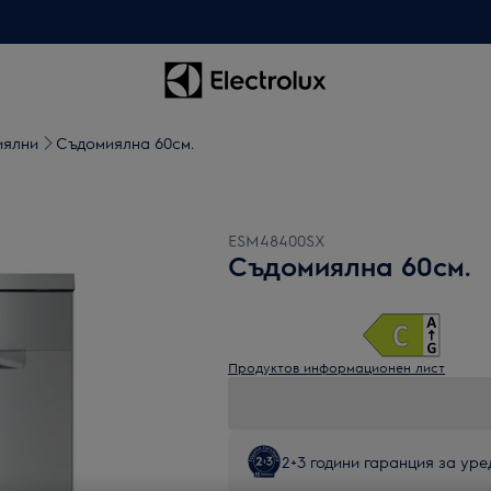
иялни
Съдомиялна 60см.
ESM48400SX
Съдомиялна 60см.
Продуктов информационен лист
2+3 години гаранция за уред