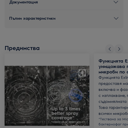
Документация
Пълни характеристики
Предимства
Функцията E
унищожава п
микроби по 
Функцията Ext
предоставя ма
включва и фаз
с изплакване, 
съдомиялната 
Това гарантир
всички микроб
*Тествана за Mic
бактериофаг при