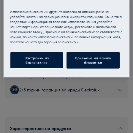
ESS47420SX
Съдомиялна 60см.
Използваме бисквитки и други технологии за оптимизиране на
уебсайта, както и за промоционални и маркетингови цели. Също така
споделяме информация за това как използвате нашия уебсайт с
нашите партньори от социалните медии, рекламата и аналитиката.
Като кликнете върху „Приемане на всички бисквитки“ се съгласявате с
начина, по който използваме бисквитки. За повече информация, моля,
Продуктов информационен лист
посетете нашата декларация за бисквитки.
Настройки на
Приемане на всички
Инструкциите за безопасност и предупрежденията за
бисквитките
бисквитки
безопасност съгласно регламент на ЕС 2023/988 са
изброени в глава 1 и 2 на ръководството за потребителя.
За безопасно използване на продукта прочетете
пълното ръководство за потребителя.
2+3 години гаранция за уреди Electrolux
Характеристики на продукта