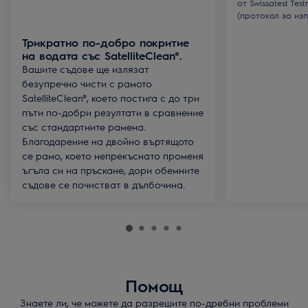
от Swissatest Test
(протокол за изп
Трикратно по-добро покритие
на водата със SatelliteClean®.
Вашите съдове ще излязат
безупречно чисти с рамото
SatelliteClean®, което постига с до три
пъти по-добри резултати в сравнение
със стандартните рамена.
Благодарение на двойно въртящото
се рамо, което непрекъснато променя
ъгъла си на пръскане, дори обемните
съдове се почистват в дълбочина.
Помощ
Знаете ли, че можете да разрешите по-дребни проблеми