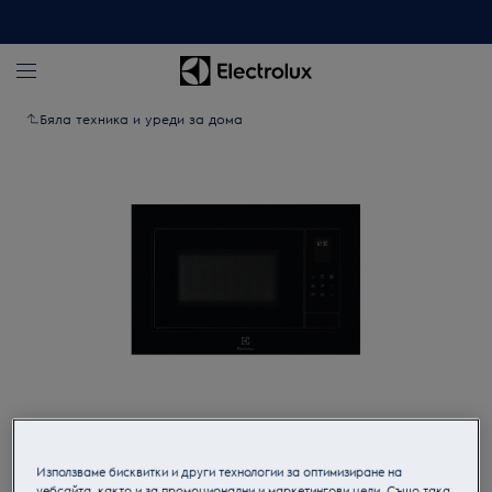
Бяла техника и уреди за дома
Кликнете, за да увеличите.
Използваме бисквитки и други технологии за оптимизиране на
уебсайта, както и за промоционални и маркетингови цели. Също така