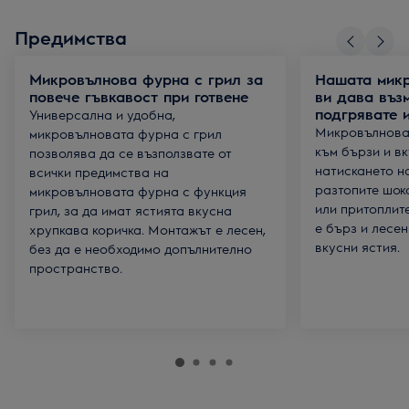
Предимства
Микровълнова фурна с грил за
Нашата мик
повече гъвкавост при готвене
ви дава въз
подгрявате 
Универсална и удобна,
Микровълноват
микровълновата фурна с грил
към бързи и вк
позволява да се възползвате от
натискането н
всички предимства на
разтопите шок
микровълновата фурна с функция
или притоплит
грил, за да имат ястията вкусна
е бърз и лесен
хрупкава коричка. Монтажът е лесен,
вкусни ястия.
без да е необходимо допълнително
пространство.