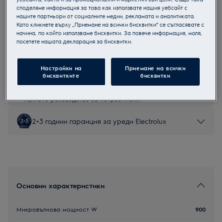
споделяме информация за това как използвате нашия уебсайт с
LMS4253TMK
нашите партньори от социалните медии, рекламата и аналитиката.
Микровълнова фурна
Като кликнете върху „Приемане на всички бисквитки“ се съгласявате с
начина, по който използваме бисквитки. За повече информация, моля,
посетете нашата декларация за бисквитки.
Настройки на
Приемане на всички
Инструкциите за безопасност и предупрежденията за
бисквитките
бисквитки
безопасност съгласно регламент на ЕС 2023/988 са
изброени в глава 1 и 2 на ръководството за потребителя.
За безопасно използване на продукта прочетете
пълното ръководство за потребителя.
2+3 години гаранция за уреди Electrolux
Основни характеристики
Микровълнова мощност W
900