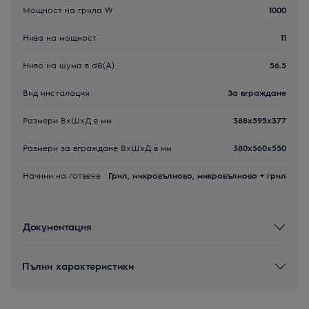
Мощност на грила W
1000
Нива на мощност
11
Ниво на шума в dB(A)
56.5
Вид инсталация
За вграждане
Размери ВxШxД в мм
388x595x377
Размери за вграждане ВxШxД в мм
380x560x550
Начини на готвене
Грил, микровълново, микровълново + грил
Документация
Пълни характеристики