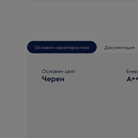
Основни характеристики
Документация
Основен цвят
Енер
Черен
A+