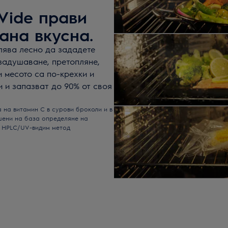
Vide прави
ана вкусна.
олява лесно да зададете
 задушаване, претопляне,
и месото са по-крехки и
и и запазват до 90% от своя
 на витамин С в сурови броколи и в
ршени на база определяне на
з HPLC/UV-видим метод