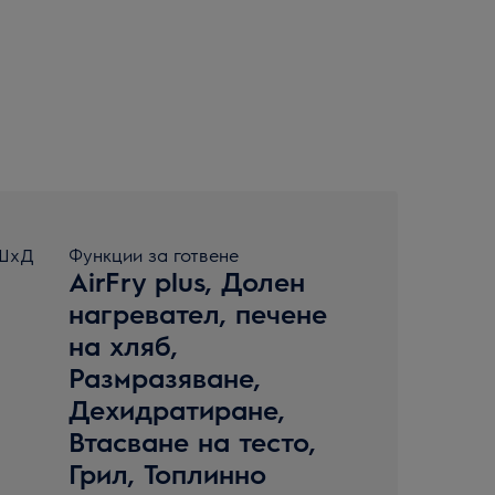
xШxД
Функции за готвене
AirFry plus, Долен
нагревател, печене
на хляб,
Размразяване,
Дехидратиране,
Втасване на тесто,
Грил, Топлинно