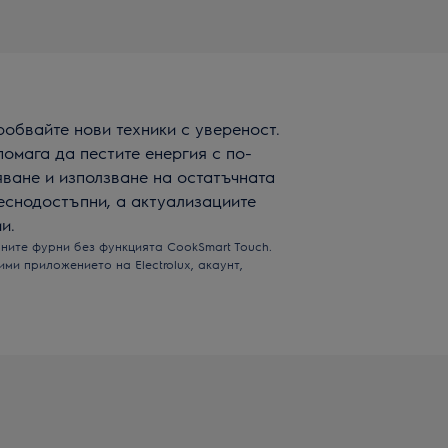
робвайте нови техники с увереност.
помага да пестите енергия с по-
яване и използване на остатъчната
еснодостъпни, а актуализациите
и.
ните фурни без функцията CookSmart Touch.
ими приложението на Electrolux, акаунт,