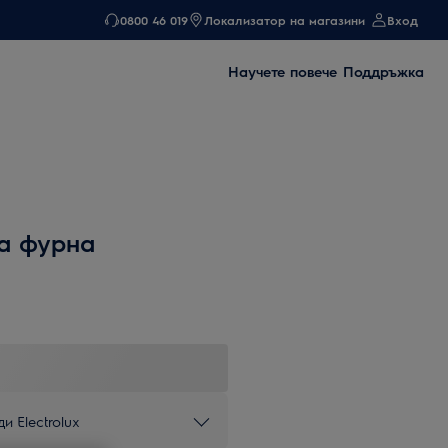
0800 46 019
Локализатор на магазини
Вход
Научете повече
Поддръжка
а фурна
и Electrolux