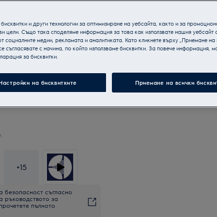
бисквитки и други технологии за оптимизиране на уебсайта, както и за промоцион
ви цели. Също така споделяме информация за това как използвате нашия уебсайт 
т социалните медии, рекламата и аналитиката. Като кликнете върху „Приемане на
се съгласявате с начина, по който използваме бисквитки. За повече информация, мо
ларация за бисквитки.
Настройки на бисквитките
Приемане на всички бискви
.
+
15
а безопасност съгласно
на ръководството за
 прочетете пълното