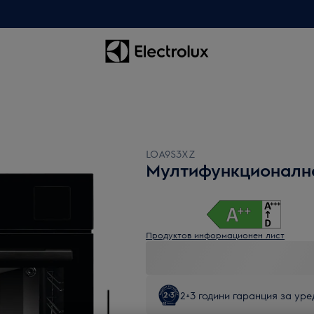
LOA9S3XZ
Мултифункционалн
Продуктов информационен лист
2+3 години гаранция за уред