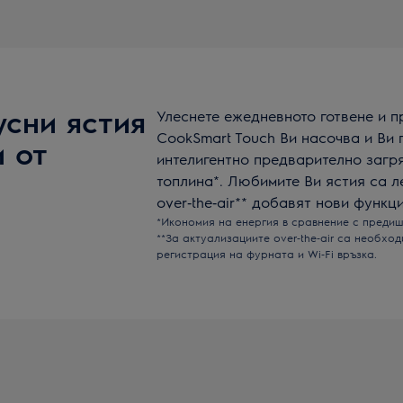
усни ястия
Улеснете ежедневното готвене и п
CookSmart Touch Ви насочва и Ви 
и от
интелигентно предварително загр
топлина*. Любимите Ви ястия са л
over‑the‑air** добавят нови функци
*Икономия на енергия в сравнение с предиш
**За актуализациите over‑the‑air са необход
регистрация на фурната и Wi‑Fi връзка.