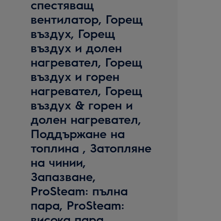
спестяващ
вентилатор, Горещ
въздух, Горещ
въздух и долен
нагревател, Горещ
въздух и горен
нагревател, Горещ
въздух & горен и
долен нагревател,
Поддържане на
топлина , Затопляне
на чинии,
Запазване,
ProSteam: пълна
пара, ProSteam:
висока пара,