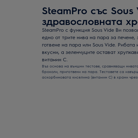
SteamPro със Sous 
здравословната хр
SteamPro с функция Sous Vide Ви позв
едно от трите нива на пара за печене,
готвене на пара или Sous Vide. Рибата 
вкусни, а зеленчуците остават хрупкав
витамин С.
Въз основа на външни тестове, сравняващи нивата
броколи, приготвени на пара. Тестовете са извъ
аскорбиновата киселина (витамин С) в храни чре