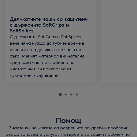
Деликатните чаши са защитени
с държачите SoftGrips и
SoftSpikes.
С държачите SoftGrips и SoftSpikes
вече няма нужда да губите време в
измиване на деликатните чаши на
ръка. Мекият материал внимателно
придържа чашите стабилно на
мястото им и ги предпазва от
пукнатини и счупвания.
Помощ
Знаете ли, че можете да разрешите по-дребни проблеми
без да запазвате услуга? Потърсете за вашия проблем по-