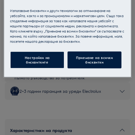
EEG69405L
Използваме бисквитки и други технологии за оптимизиране на
Съдомиялна за вграждане
уебсайта, както и за промоционални и маркетингови цели. Също така
споделяме информация за това как използвате нашия уебсайт с
нашите партньори от социалните медии, рекламата и аналитиката.
Като кликнете върху „Приемане на всички бисквитки“ се съгласявате с
начина, по който използваме бисквитки. За повече информация, моля,
Продуктов информационен лист
посетете нашата декларация за бисквитки.
Настройки на
Приемане на всички
Инструкциите за безопасност и предупрежденията за
бисквитките
бисквитки
безопасност съгласно регламент на ЕС 2023/988 са
изброени в глава 1 и 2 на ръководството за потребителя.
За безопасно използване на продукта прочетете
пълното ръководство за потребителя.
2+3 години гаранция за уреди Electrolux
Характеристики на продукта