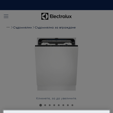
Съдомиялни
Съдомиялна за вграждане
Кликнете, за да увеличите.