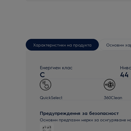
Характеристики на продукта
Основни ха
Енергиен клас
Ниво
C
44
QuickSelect
360Clean
Предупреждения за безопасност
Основни предпазни мерки за осигуряване н