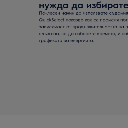
нужда да избират
По-лесен начин да използвате съдоми
QuickSelect показва как се променя по
зависимост от продължителността на 
плъзгача, за да изберете времето, и н
графиката за енергията.