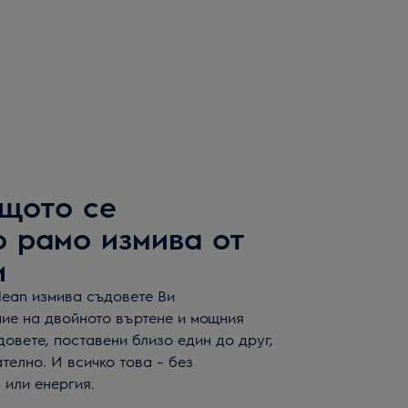
щото се
 рамо измива от
и
ean измива съдовете Ви
ие на двойното въртене и мощния
довете, поставени близо един до друг,
телно. И всичко това – без
 или енергия.