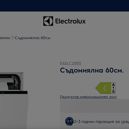
иялни
Съдомиялна 60см.
E62LC200S
Съдомиялна 60см.
Продуктов информационен лист
2+3 години гаранция за уред