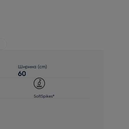
Ширина (cm)
60
SoftSpikes®