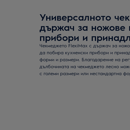
Универсалното че
държач за ножове
прибори и принад
Чекмеджето FlexiMax с държач за ножо
да побира кухненски прибори и прина
форми и размери. Благодарение на рег
дълбочината на чекмеджето лесно мож
с големи размери или нестандартна фо