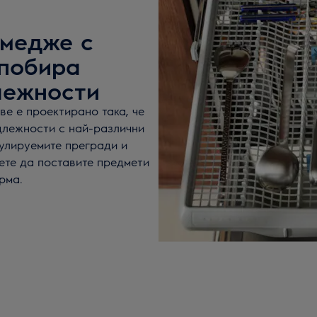
кмедже с
 побира
лежности
ве е проектирано така, че
длежности с най-различни
улируемите прегради и
ете да поставите предмети
рма.