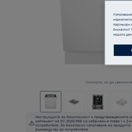
Използваме 
маркетинго
партньори о
бисквитки“ 
нашата дек
Кликнете, за да увеличите
Инструкциите за безопасност и предупрежденията з
регламент на ЕС 2023/988 са изброени в глава 1 и 2 
потребителя. За безопасно използване на продукта
ръководство за потребителя.