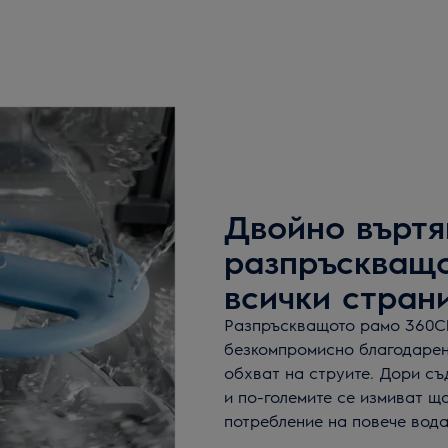
Двойно въртя
разпръскващо
всички стран
Разпръскващото рамо 360Cl
безкомпромисно благодарен
обхват на струите. Дори съ
и по-големите се измиват ща
потребление на повече вода