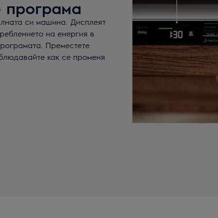
е програма
ялната си машина. Дисплеят
треблението на енергия в
програмата. Преместете
аблюдавайте как се променя