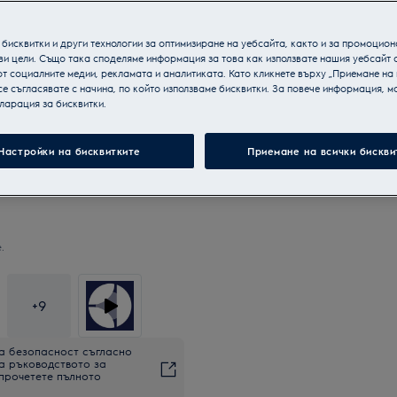
бисквитки и други технологии за оптимизиране на уебсайта, както и за промоцион
ви цели. Също така споделяме информация за това как използвате нашия уебсайт 
т социалните медии, рекламата и аналитиката. Като кликнете върху „Приемане на
се съгласявате с начина, по който използваме бисквитки. За повече информация, мо
ларация за бисквитки.
Настройки на бисквитките
Приемане на всички бискви
.
+
9
а безопасност съгласно
на ръководството за
 прочетете пълното