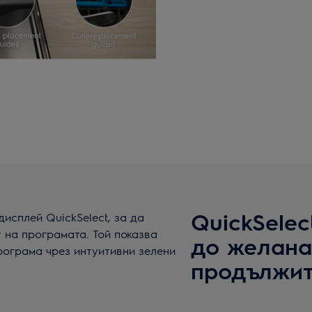
QuickSelec
исплей QuickSelect, за да
 на програмата. Той показва
до желана
рограма чрез интуитивни зелени
продължит