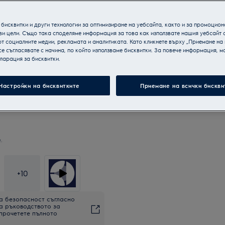
бисквитки и други технологии за оптимизиране на уебсайта, както и за промоцион
ви цели. Също така споделяме информация за това как използвате нашия уебсайт 
т социалните медии, рекламата и аналитиката. Като кликнете върху „Приемане на
се съгласявате с начина, по който използваме бисквитки. За повече информация, мо
ларация за бисквитки.
Настройки на бисквитките
Приемане на всички бискви
.
+
10
а безопасност съгласно
на ръководството за
 прочетете пълното