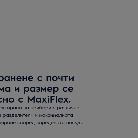
ранене с почти
ма и размер се
но с MaxiFlex.
ектирано за прибори с различна
е разделители и максималната
лиране според заредената посуда.