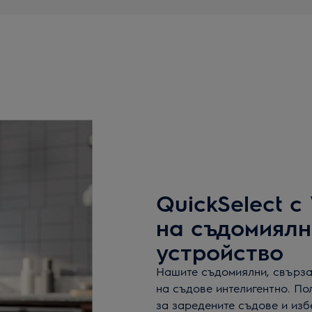
QuickSelect с
на съдомиялн
устройство
Нашите съдомиялни, свързан
на съдове интелигентно. По
за заредените съдове и изб