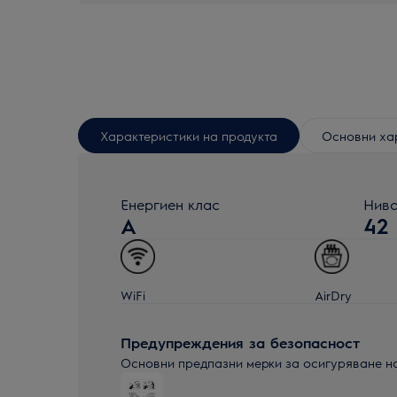
Характеристики на продукта
Основни ха
Енергиен клас
Ниво
A
42
WiFi
AirDry
Предупреждения за безопасност
Основни предпазни мерки за осигуряване н