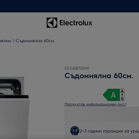
иялни
Съдомиялна 60см.
EEG88700W
Съдомиялна 60см.
Продуктов информационен лист
2+3 години гаранция за уред