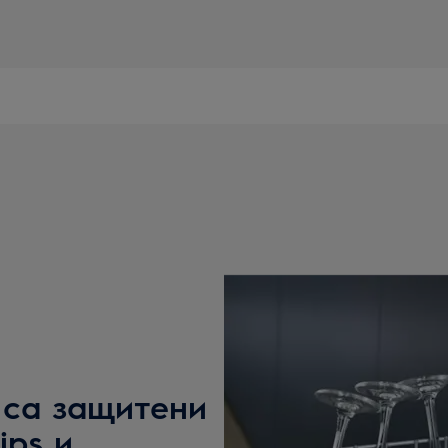
 са защитени
ips и