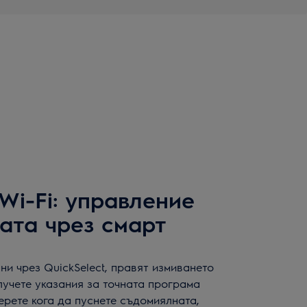
 Wi-Fi: управление
ата чрез смарт
и чрез QuickSelect, правят измиването
лучете указания за точната програма
ерете кога да пуснете съдомиялната,