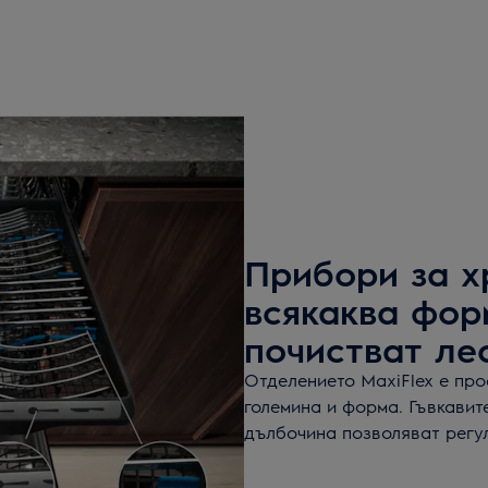
Прибори за х
всякаква фор
почистват лес
Отделението MaxiFlex е про
големина и форма. Гъвкавит
дълбочина позволяват регу