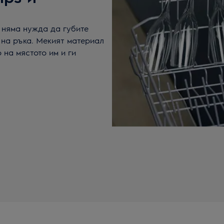
е няма нужда да губите
 на ръка. Мекият материал
на мястото им и ги