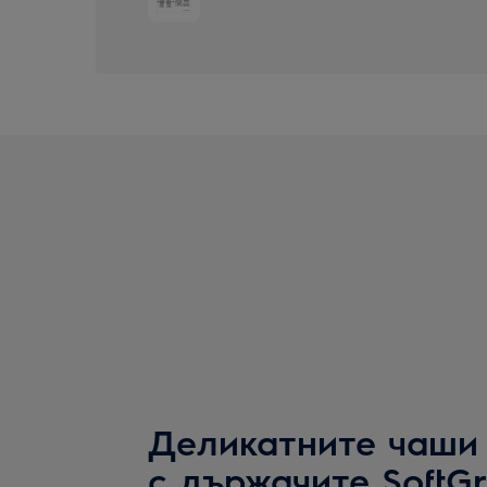
Деликатните чаши
с държачите SoftGr