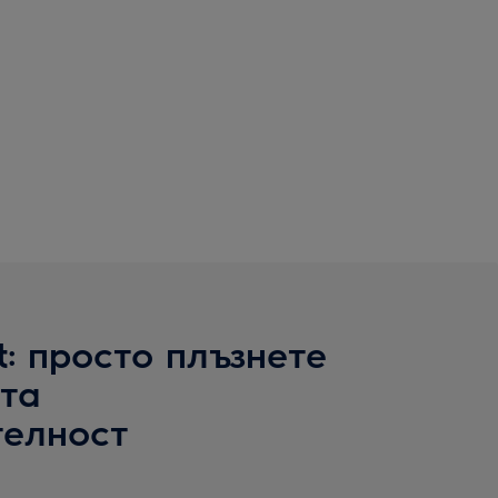
t: просто плъзнете
та
елност