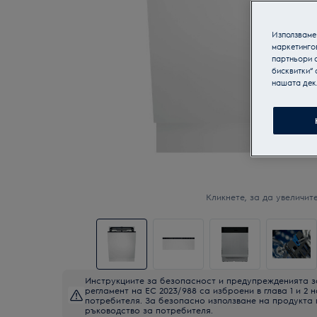
Използваме 
маркетинго
партньори о
бисквитки“ 
нашата дек
Кликнете, за да увеличите
Инструкциите за безопасност и предупрежденията з
регламент на ЕС 2023/988 са изброени в глава 1 и 2 
потребителя. За безопасно използване на продукта
ръководство за потребителя.