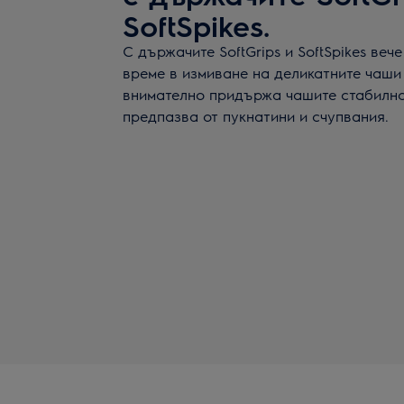
SoftSpikes.
С държачите SoftGrips и SoftSpikes веч
време в измиване на деликатните чаши
внимателно придържа чашите стабилно 
предпазва от пукнатини и счупвания.