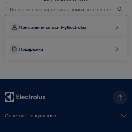
Въведете текст за да потърсите статии за поддръжка
Присъедини се към MyElectrolux
Поддръжка
Съветник за купувача
Фурни