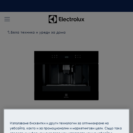
Бяла техника и уреди за дома
Кликнете, за да увеличите.
Използваме бисквитки и други технологии за оптимизиране на
уебсайта, както и за промоционални и маркетингови цели. Също така