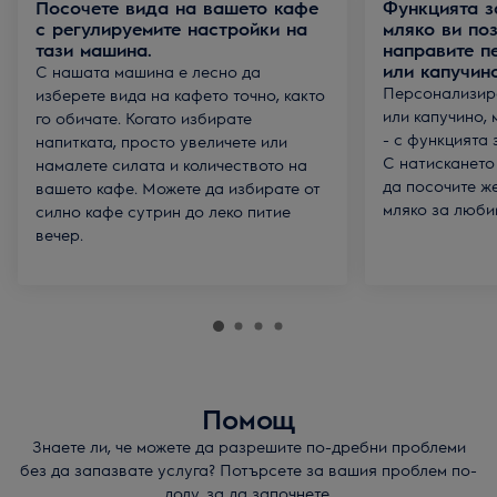
Посочете вида на вашето кафе
Функцията з
с регулируемите настройки на
мляко ви по
тази машина.
направите п
или капучино
С нашата машина е лесно да
Персонализира
изберете вида на кафето точно, както
или капучино,
го обичате. Когато избирате
- с функцията 
напитката, просто увеличете или
С натискането
намалете силата и количеството на
да посочите ж
вашето кафе. Можете да избирате от
мляко за любим
силно кафе сутрин до леко питие
вечер.
Помощ
Знаете ли, че можете да разрешите по-дребни проблеми
без да запазвате услуга? Потърсете за вашия проблем по-
долу, за да започнете.