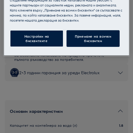
споделяме информация за това как използвате нашия уебсайт с
нашите партньори от социалните медии, рекламата и аналитиката.
KBC65Z
Като кликнете върху „Приемане на всички бисквитки“ се съгласявате с
Кафе-машина за вграждане
начина, по който използваме бисквитки. За повече информация, моля,
посетете нашата декларация за бисквитки.
Настройки на
Приемане на всички
бисквитките
бисквитки
Инструкциите за безопасност и предупрежденията за
безопасност съгласно регламент на ЕС 2023/988 са
изброени в глава 1 и 2 на ръководството за потребителя.
За безопасно използване на продукта прочетете
пълното ръководство за потребителя.
2+3 години гаранция за уреди Electrolux
Основни характеристики
Капацитет на контейнера за вода (л)
1.8