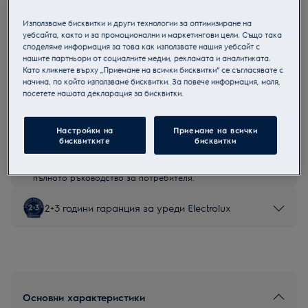
EOC8P39X
Използваме бисквитки и други технологии за оптимизиране на
Мултифункционална фурна
уебсайта, както и за промоционални и маркетингови цели. Също така
споделяме информация за това как използвате нашия уебсайт с
нашите партньори от социалните медии, рекламата и аналитиката.
Като кликнете върху „Приемане на всички бисквитки“ се съгласявате с
начина, по който използваме бисквитки. За повече информация, моля,
посетете нашата декларация за бисквитки.
Продуктов информационен лист
Настройки на
Приемане на всички
Инструкциите за безопасност и предупрежденията за
бисквитките
бисквитки
безопасност съгласно регламент на ЕС 2023/988 са
изброени в глава 1 и 2 на ръководството за потребителя.
За безопасно използване на продукта прочетете
пълното ръководство за потребителя.
2+3 години гаранция за уреди Electrolux
Основни характеристики