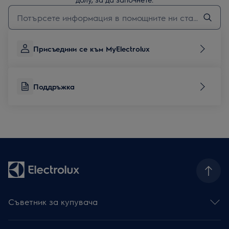
Въведете текст за да потърсите статии за поддръжка
Присъедини се към MyElectrolux
Поддръжка
Съветник за купувача
Фурни