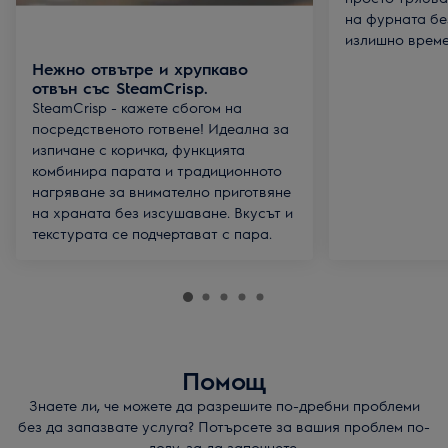
на фурната бе
излишно време
Нежно отвътре и хрупкаво
отвън със SteamCrisp.
SteamCrisp - кажете сбогом на
посредственото готвене! Идеална за
изпичане с коричка, функцията
комбинира парата и традиционното
нагряване за внимателно приготвяне
на храната без изсушаване. Вкусът и
текстурата се подчертават с пара.
Помощ
Знаете ли, че можете да разрешите по-дребни проблеми
без да запазвате услуга? Потърсете за вашия проблем по-
долу, за да започнете.