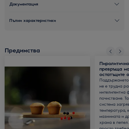
Документация
Пълни характеристики
Предимства
Пиролитично
превръща ма
остатъците о
Поддържането 
не е трудна р
интелигентна 
почистване. Т
система загря
температура, 
мазнината и др
храна в пепел.
просто трябва