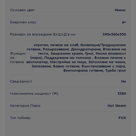
Основен цвят
Инокс
Енергиен клас
A+
Размери за вграждане ВxШxД в мм
590x560x550
огретен, печене на хляб, Конвекция/Традиционно
готвене, Размразяване, Дехидратиране, Втасване на
Функции
тесто, Замразени храни, Грил, Ниска влажност
за
(пара), Поддържане на топлина , Влажно печене с
готвене
вентилатор, Настройка за пица, Затопляне на чинии,
Запазване, Бавно готвене, Възстановяване с пара,
Вентилирано готвене, Турбо грил
Свързаност
Не
Максимална мощност (W)
3380
Категория Пара
Hot Steam
Тип таймер
PUX