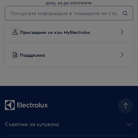
долу, за да започнете.
Въведете текст за да потърсите статии за поддръжка
Присъедини се към MyElectrolux
Поддръжка
Съветник за купувача