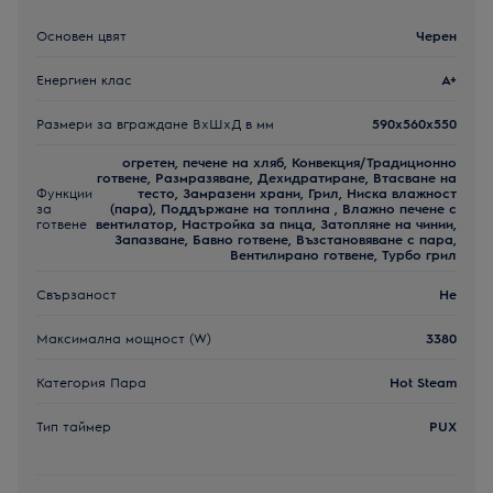
Основен цвят
Черен
Енергиен клас
A+
Размери за вграждане ВxШxД в мм
590x560x550
огретен, печене на хляб, Конвекция/Традиционно
готвене, Размразяване, Дехидратиране, Втасване на
Функции
тесто, Замразени храни, Грил, Ниска влажност
за
(пара), Поддържане на топлина , Влажно печене с
готвене
вентилатор, Настройка за пица, Затопляне на чинии,
Запазване, Бавно готвене, Възстановяване с пара,
Вентилирано готвене, Турбо грил
Свързаност
Не
Максимална мощност (W)
3380
Категория Пара
Hot Steam
Тип таймер
PUX