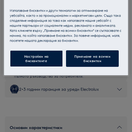
EOC8P39Z
Използваме бисквитки и други технологии за оптимизиране на
Мултифункционална фурна
уебсайта, както и за промоционални и маркетингови цели. Също така
споделяме информация за това как използвате нашия уебсайт с
нашите партньори от социалните медии, рекламата и аналитиката.
Като кликнете върху „Приемане на всички бисквитки“ се съгласявате с
начина, по който използваме бисквитки. За повече информация, моля,
посетете нашата декларация за бисквитки.
Продуктов информационен лист
Настройки на
Приемане на всички
Инструкциите за безопасност и предупрежденията за
бисквитките
бисквитки
безопасност съгласно регламент на ЕС 2023/988 са
изброени в глава 1 и 2 на ръководството за потребителя.
За безопасно използване на продукта прочетете
пълното ръководство за потребителя.
2+3 години гаранция за уреди Electrolux
Основни характеристики