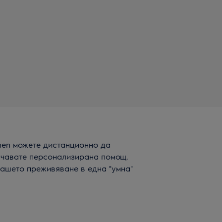
chen можете дистанционно да
учавате персонализирана помощ.
Вашето преживяване в една "умна"