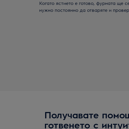
Когато ястието е готово, фурната ще с
нужно постоянно да отваряте и провер
Получавате помо
готвенето с инту