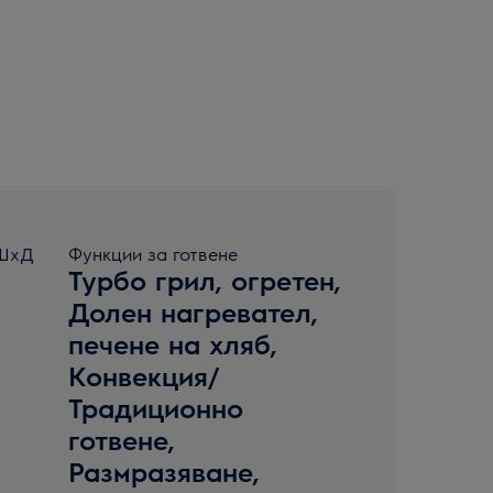
xШxД
Функции за готвене
Турбо грил, огретен,
Долен нагревател,
печене на хляб,
Конвекция/
Традиционно
готвене,
Размразяване,