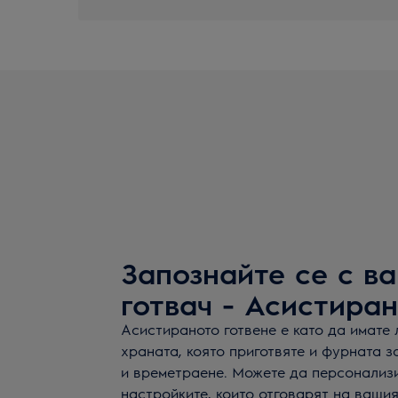
Запознайте се с в
готвач - Асистиран
Асистираното готвене е като да имате 
храната, която приготвяте и фурната 
и времетраене. Можете да персонализи
настройките, които отговарят на вашия