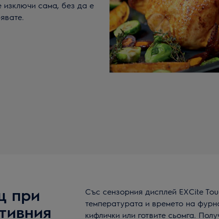
е изключи сама, без да е
явате.
щ при
Със сензорния дисплей EXCite Tou
температурата и времето на фурн
итивния
кифлички или готвите сьомга. Полу