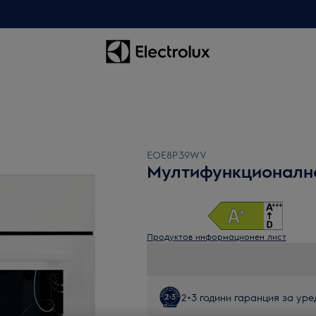
EOE8P39WV
Мултифункционалн
Продуктов информационен лист
2+3 години гаранция за уред