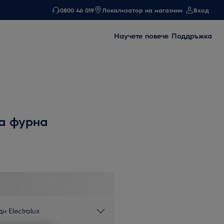
0800 46 019
Локализатор на магазини
Вход
Научете повече
Поддръжка
а фурна
и Electrolux