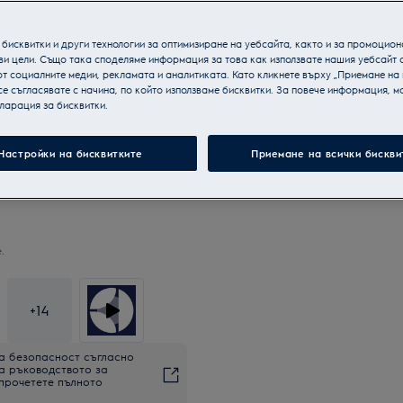
бисквитки и други технологии за оптимизиране на уебсайта, както и за промоцион
ви цели. Също така споделяме информация за това как използвате нашия уебсайт 
т социалните медии, рекламата и аналитиката. Като кликнете върху „Приемане на
се съгласявате с начина, по който използваме бисквитки. За повече информация, мо
ларация за бисквитки.
Настройки на бисквитките
Приемане на всички бискви
.
+
14
а безопасност съгласно
на ръководството за
 прочетете пълното