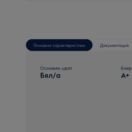
Основни характеристики
Документация
Основен цвят
Енер
Бял/a
A+