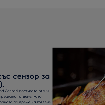
със сензор за
).
d Sensor) постигате отлични
прецизно готвене, като
аната по време на готвене.