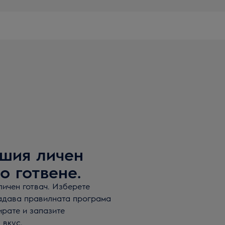
ашия личен
о готвене.
личен готвач. Изберете
задава правилната програма
рате и запазите
 вкус.