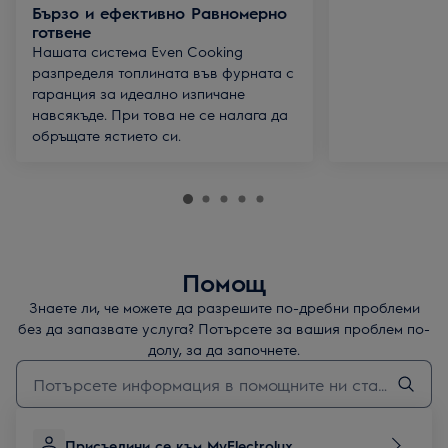
Бързо и ефективно Равномерно
готвене
Нашата система Even Cooking
разпределя топлината във фурната с
гаранция за идеално изпичане
навсякъде. При това не се налага да
обръщате ястието си.
Помощ
Знаете ли, че можете да разрешите по-дребни проблеми
без да запазвате услуга? Потърсете за вашия проблем по-
долу, за да започнете.
Въведете текст за да потърсите статии за поддръжка
Присъедини се към MyElectrolux