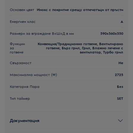
Основен цвят
Инокс с покритие срещу отпечатъци от пръсти
Енергиен клас
A
Размери за вграждане ВxШxД в мм
590x560x550
Функции
Конвекция/Традиционно готвене, Вентилирано
за
готвене, Бърз грил, Грил, Влажно печене с
готвене
вентилатор, Турбо грил
Свързаност
Не
Максимална мощност (W)
2725
Категория Пара
Без
Тип таймер
SET
Документация