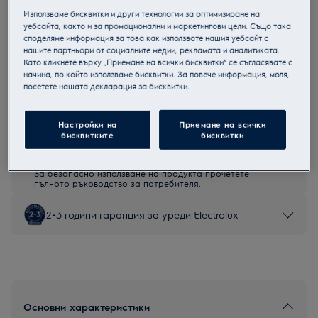
Използваме бисквитки и други технологии за оптимизиране на
EZA2400AOX
уебсайта, както и за промоционални и маркетингови цели. Също така
Мултифункционална фурна
споделяме информация за това как използвате нашия уебсайт с
нашите партньори от социалните медии, рекламата и аналитиката.
Като кликнете върху „Приемане на всички бисквитки“ се съгласявате с
начина, по който използваме бисквитки. За повече информация, моля,
посетете нашата декларация за бисквитки.
Продуктов информационен лист
Настройки на
Приемане на всички
бисквитките
бисквитки
Инструкциите за безопасност и предупрежденията за
безопасност съгласно регламент на ЕС 2023/988 са
изброени в глава 1 и 2 на ръководството за потребителя.
За безопасно използване на продукта прочетете
пълното ръководство за потребителя.
2+3 години гаранция за уреди Electrolux
Основни характеристики