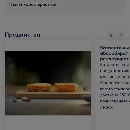
Пълни характеристики
Предимства
Каталитични
абсорбират 
регенерират
Каталитичните
предотвратява
мазнини и оста
Самопочистван
когато темпер
достигне 250°C
почистването 
лесно.