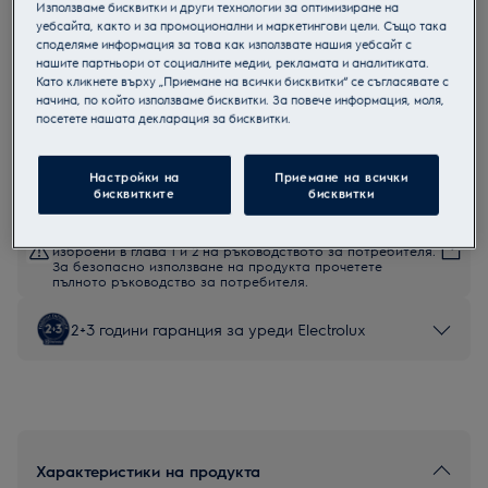
Използваме бисквитки и други технологии за оптимизиране на
EOD6P71X
уебсайта, както и за промоционални и маркетингови цели. Също така
Пиролитична фурна
споделяме информация за това как използвате нашия уебсайт с
нашите партньори от социалните медии, рекламата и аналитиката.
Като кликнете върху „Приемане на всички бисквитки“ се съгласявате с
начина, по който използваме бисквитки. За повече информация, моля,
посетете нашата декларация за бисквитки.
Продуктов информационен лист
Настройки на
Приемане на всички
бисквитките
бисквитки
Инструкциите за безопасност и предупрежденията за
безопасност съгласно регламент на ЕС 2023/988 са
изброени в глава 1 и 2 на ръководството за потребителя.
За безопасно използване на продукта прочетете
пълното ръководство за потребителя.
2+3 години гаранция за уреди Electrolux
Характеристики на продукта