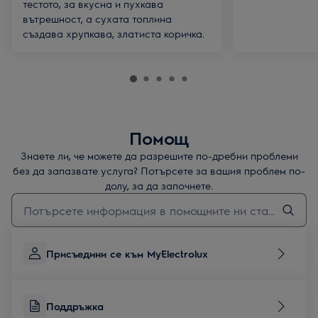
тестото, за вкусна и пухкава
вътрешност, а сухата топлина
създава хрупкава, златиста коричка.
Помощ
Знаете ли, че можете да разрешите по-дребни проблеми
без да запазвате услуга? Потърсете за вашия проблем по-
долу, за да започнете.
Въведете текст за да потърсите статии за поддръжка
Присъедини се към MyElectrolux
Поддръжка