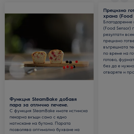
Прецизно го
храна (Food 
Благодарение 
(Food Sensor) 
резултати всек
прецизно готве
вътрешната те
по време на го
готово, фурна
без да е нужн
отваряте и пр
Функция SteamBake добавя
пара за отлично печене.
С функция SteamBake имате истинска
пекарна вкъщи само с едно
натискане на бутона. Парата
позволява оптимално бухване на