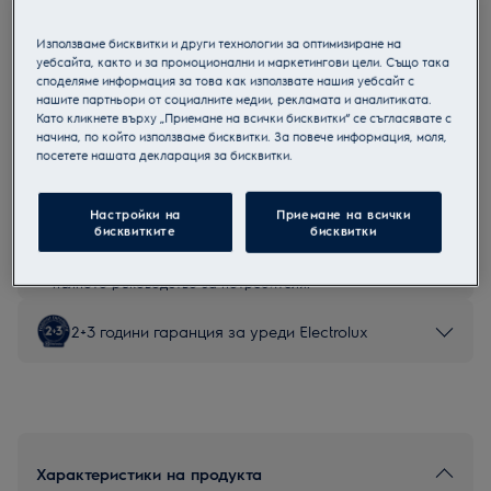
EOA9S31WZ
Парова фурна
Използваме бисквитки и други технологии за оптимизиране на
уебсайта, както и за промоционални и маркетингови цели. Също така
споделяме информация за това как използвате нашия уебсайт с
нашите партньори от социалните медии, рекламата и аналитиката.
Като кликнете върху „Приемане на всички бисквитки“ се съгласявате с
начина, по който използваме бисквитки. За повече информация, моля,
Продуктов информационен лист
посетете нашата декларация за бисквитки.
Настройки на
Приемане на всички
Инструкциите за безопасност и предупрежденията за
бисквитките
бисквитки
безопасност съгласно регламент на ЕС 2023/988 са
изброени в глава 1 и 2 на ръководството за потребителя.
За безопасно използване на продукта прочетете
пълното ръководство за потребителя.
2+3 години гаранция за уреди Electrolux
Характеристики на продукта