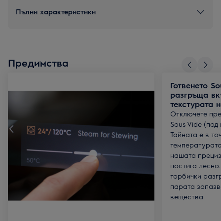
Пълни характеристики
Предимства
Готвенето So
разгръща вк
текстурата н
Отключете пре
Sous Vide (под
Тайната е в т
температурата
нашата прециз
постига лесно
торбички разг
парата запазв
вещества.