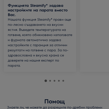
Функцията Steamify® задава
настройките на парата вместо
Вас.
Нашата функция Steamify® прави още
по-лесно създаването на вкусни
ястия. Въведете температурата на
готвене, която обикновено използвате
и фурната автоматично задава
настройките с гаранция за отлични
резултати на готвене с пара. За по-
здравословна и вкусна храна се
доверете на нашия експерт по
парата.
Помощ
Знаете ли, че можете да разрешите по-дребни проблеми