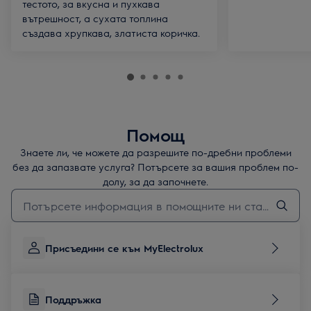
тестото, за вкусна и пухкава
вътрешност, а сухата топлина
създава хрупкава, златиста коричка.
Помощ
Знаете ли, че можете да разрешите по-дребни проблеми
без да запазвате услуга? Потърсете за вашия проблем по-
долу, за да започнете.
Въведете текст за да потърсите статии за поддръжка
Присъедини се към MyElectrolux
Поддръжка