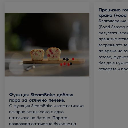
Прецизно го
храна (Food 
Благодарение 
(Food Sensor) 
резултати всек
прецизно готве
вътрешната те
по време на го
готово, фурна
без да е нужн
отваряте и пр
Функция SteamBake добавя
пара за отлично печене.
С функция SteamBake имате истинска
пекарна вкъщи само с едно
натискане на бутона. Парата
позволява оптимално бухване на