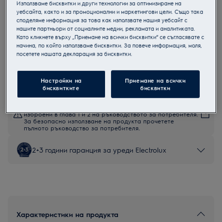
Използваме бисквитки и други технологии за оптимизиране на
EOD5F71X
уебсайта, както и за промоционални и маркетингови цели. Също така
Парова фурна
споделяме информация за това как използвате нашия уебсайт с
нашите партньори от социалните медии, рекламата и аналитиката.
Като кликнете върху „Приемане на всички бисквитки“ се съгласявате с
начина, по който използваме бисквитки. За повече информация, моля,
посетете нашата декларация за бисквитки.
Продуктов информационен лист
Настройки на
Приемане на всички
бисквитките
бисквитки
Инструкциите за безопасност и предупрежденията за
безопасност съгласно регламент на ЕС 2023/988 са
изброени в глава 1 и 2 на ръководството за потребителя.
За безопасно използване на продукта прочетете
пълното ръководство за потребителя.
2+3 години гаранция за уреди Electrolux
Характеристики на продукта