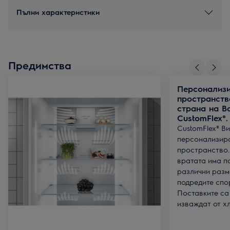
Пълни характеристики
Предимства
Персонализ
пространств
страна на В
CustomFlex®.
CustomFlex® В
персонализир
пространство.
вратата има п
различни разм
подредите спо
Поставките са
изваждат от х