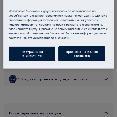
LNT7ME32X3
Комбиниран хладилник с фризер
Използваме бисквитки и други технологии за оптимизиране на
уебсайта, както и за промоционални и маркетингови цели. Също така
споделяме информация за това как използвате нашия уебсайт с
нашите партньори от социалните медии, рекламата и аналитиката.
Като кликнете върху „Приемане на всички бисквитки“ се съгласявате с
начина, по който използваме бисквитки. За повече информация, моля,
Продуктов информационен лист
посетете нашата декларация за бисквитки.
Настройки на
Приемане на всички
Инструкциите за безопасност и предупрежденията за
бисквитките
бисквитки
безопасност съгласно регламент на ЕС 2023/988 са
изброени в глава 1 и 2 на ръководството за потребителя.
За безопасно използване на продукта прочетете
пълното ръководство за потребителя.
2+3 години гаранция за уреди Electrolux
Характеристики на продукта