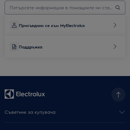
Въведете текст за да потърсите статии за поддръжка
Присъедини се към MyElectrolux
Поддръжка
Съветник за купувача
Фурни