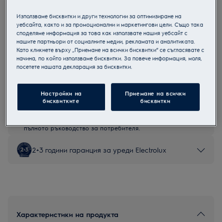
LTB1AF28U0
Използваме бисквитки и други технологии за оптимизиране на
Комбиниран хладилник с фризер
уебсайта, както и за промоционални и маркетингови цели. Също така
споделяме информация за това как използвате нашия уебсайт с
нашите партньори от социалните медии, рекламата и аналитиката.
Като кликнете върху „Приемане на всички бисквитки“ се съгласявате с
начина, по който използваме бисквитки. За повече информация, моля,
посетете нашата декларация за бисквитки.
Продуктов информационен лист
Настройки на
Приемане на всички
Инструкциите за безопасност и предупрежденията за
бисквитките
бисквитки
безопасност съгласно регламент на ЕС 2023/988 са
изброени в глава 1 и 2 на ръководството за потребителя.
За безопасно използване на продукта прочетете
пълното ръководство за потребителя.
2+3 години гаранция за уреди Electrolux
Характеристики на продукта