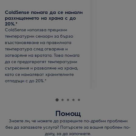
ColdSense помага да се намали
разхищението на храна с до
20%.*
ColdSense използва прецизни
температурни сензори за бързо
възстановяване на правилната
температура след отваряне и
затваряне на вратата. Това помага
да се предотвратят температурни
сътресения и разваляне на храна,
като се намаляват хранителните
отпадъци с до 20%.*
Помощ
Знаете ли, че можете да разрешите по-дребни проблеми
без да запазвате услуга? Потърсете за вашия проблем по-
долу, за да започнете.