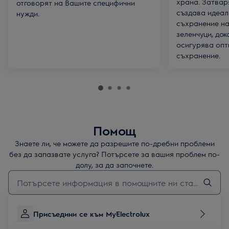
храна. Затвар
отговорят на Вашите специфични
създава идеал
нужди.
съхранение на
зеленчуци, док
осигурява опт
съхранение.
Помощ
Знаете ли, че можете да разрешите по-дребни проблеми
без да запазвате услуга? Потърсете за вашия проблем по-
долу, за да започнете.
Въведете текст за да потърсите статии за поддръжка
Присъедини се към MyElectrolux