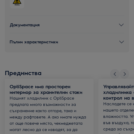
Документация
Пълни характеристики
Предимства
OptiSpace има просторен
Управлявайт
интериор за хранителни стоки
хладилника 
контрол на 
Нашият хладилник с OptiSpace
Насладете се 
предлага много възможности за
нашето отделе
съхранение както отгоре, така и
влажността. У
между рафтовете. А ако имате нужда
във въздуха, 
от още повече място, чекмеджетата
среда за съхр
могат лесно да се извадят, за да