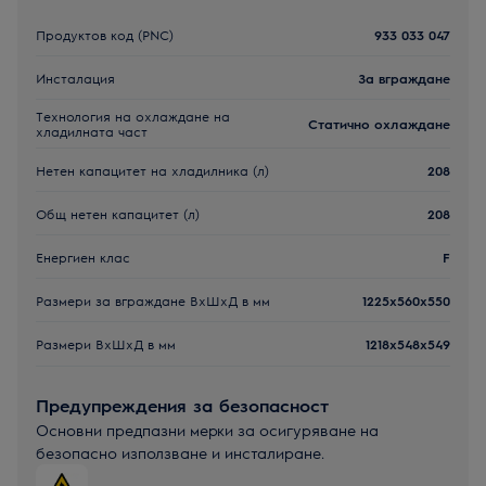
Продуктов код (PNC)
933 033 047
Инсталация
За вграждане
Технология на охлаждане на
Статично охлаждане
хладилната част
Нетен капацитет на хладилника (л)
208
Общ нетен капацитет (л)
208
Енергиен клас
F
Размери за вграждане ВxШxД в мм
1225x560x550
Размери ВxШxД в мм
1218x548x549
Предупреждения за безопасност
Основни предпазни мерки за осигуряване на
безопасно използване и инсталиране.