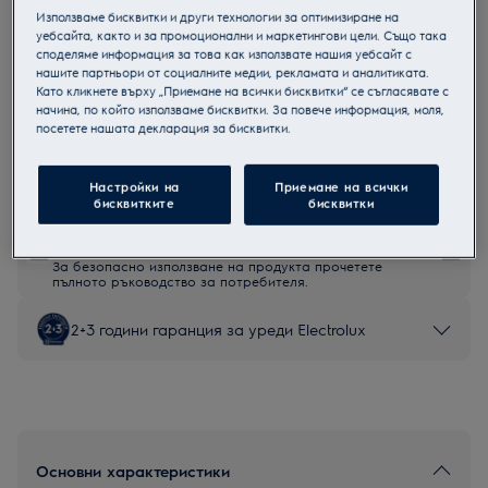
Използваме бисквитки и други технологии за оптимизиране на
LRB3AF12S
уебсайта, както и за промоционални и маркетингови цели. Също така
Хладилник за вграждане
споделяме информация за това как използвате нашия уебсайт с
нашите партньори от социалните медии, рекламата и аналитиката.
Като кликнете върху „Приемане на всички бисквитки“ се съгласявате с
начина, по който използваме бисквитки. За повече информация, моля,
посетете нашата декларация за бисквитки.
Продуктов информационен лист
Настройки на
Приемане на всички
бисквитките
бисквитки
Инструкциите за безопасност и предупрежденията за
безопасност съгласно регламент на ЕС 2023/988 са
изброени в глава 1 и 2 на ръководството за потребителя.
За безопасно използване на продукта прочетете
пълното ръководство за потребителя.
2+3 години гаранция за уреди Electrolux
Основни характеристики