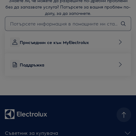
Знаете ли, че можете да разрешите по-дребни проблеми
без да запазвате услуга? Потърсете за вашия проблем по-
долу, за да започнете.
Въведете текст за да потърсите статии за поддръжка
Присъедини се към MyElectrolux
Поддръжка
Съветник за купувача