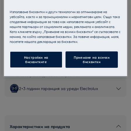
E52LC200S
Съдомиялна за вграждане
Използваме бисквитки и други технологии за оптимизиране на
уебсайта, както и за промоционални и маркетингови цели. Също така
споделяме информация за това как използвате нашия уебсайт с
нашите партньори от социалните медии, рекламата и аналитиката.
Като кликнете върху „Приемане на всички бисквитки“ се съгласявате с
начина, по който използваме бисквитки. За повече информация, моля,
Продуктов информационен лист
посетете нашата декларация за бисквитки.
Настройки на
Приемане на всички
Инструкциите за безопасност и предупрежденията за
бисквитките
бисквитки
безопасност съгласно регламент на ЕС 2023/988 са
изброени в глава 1 и 2 на ръководството за потребителя.
За безопасно използване на продукта прочетете
пълното ръководство за потребителя.
2+3 години гаранция за уреди Electrolux
Характеристики на продукта