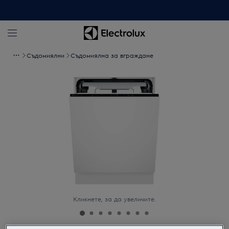
Съдомиялни
Съдомиялна за вграждане
Кликнете, за да увеличите.