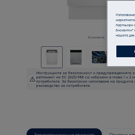
Използваме 
маркетинго
партньори о
бисквитки“ 
нашата дек
Кликнете, за да увеличите
Инструкциите за безопасност и предупрежденията з
регламент на ЕС 2023/988 са изброени в глава 1 и 2 
потребителя. За безопасно използване на продукта
ръководство за потребителя.
Характеристики на продукта
Основни ха