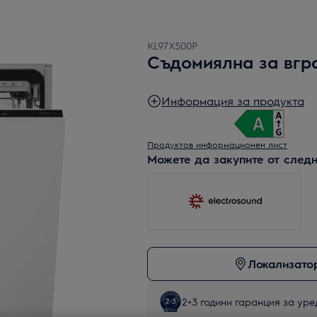
KL97X500P
Съдомиялна за вг
Информация за продукта
Продуктов информационен лист
Можете да закупите от следн
Локализатор
2+3 години гаранция за уред