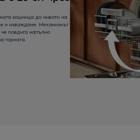
лната кошница до нивото на
не и изваждане. Механизмът
, че повдига напълно
а горната.