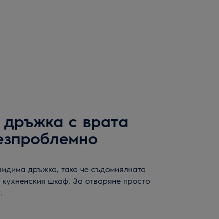
 дръжка с врата
езпроблемно
видима дръжка, така че съдомиялната
 кухненския шкаф. За отваряне просто
.