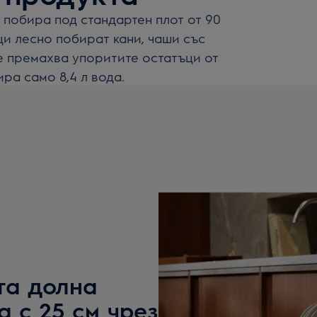
е побира под стандартен плот от 90
и лесно побират кани, чаши със
е премахва упоритите остатъци от
ра само 8,4 л вода.
та долна
 с 25 см чрез