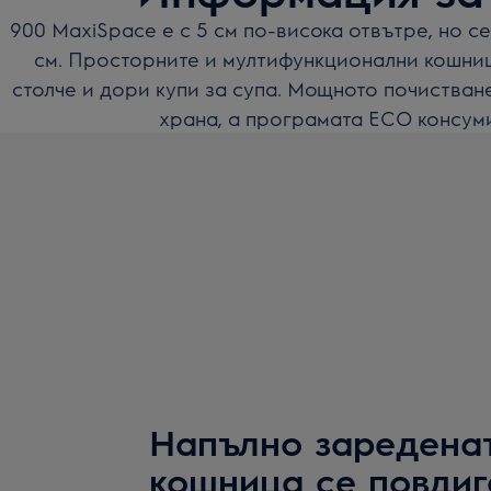
900 MaxiSpace е с 5 см по-висока отвътре, но с
см. Просторните и мултифункционални кошниц
столче и дори купи за супа. Мощното почистван
храна, а програмата ECO консуми
Напълно заредена
кошница се повдига