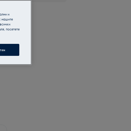
ални и
с нашите
 всички
ля, посетете
тки