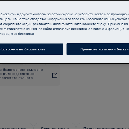
бисквитки и други технологии за оптимизиране на уебсайта, както и за промоцион
ви цели. Също така споделяме информация за това как използвате нашия уебсайт 
т социалните медии, рекламата и аналитиката. Като кликнете върху „Приемане на
се съгласявате с начина, по който използваме бисквитки. За повече информация, мо
ларация за бисквитки.
.
Настройки на бисквитките
Приемане на всички бискви
+
8
а безопасност съгласно
на ръководството за
 прочетете пълното
рактеристики
Документация
Пълни характеристики