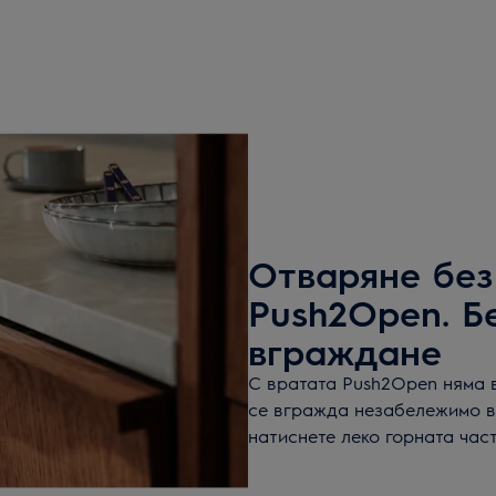
Отваряне без
Push2Open. Б
вграждане
С вратата Push2Open няма 
се вгражда незабележимо в
натиснете леко горната част