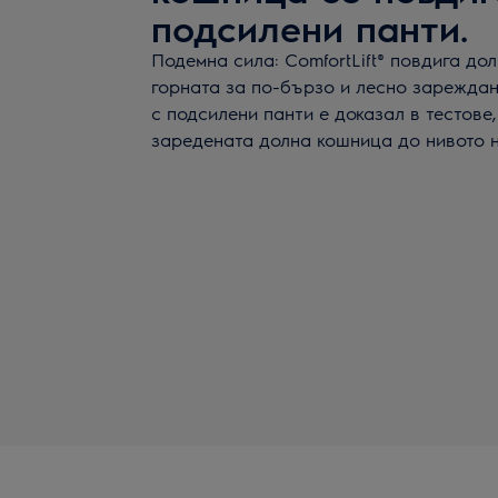
подсилени панти.
Подемна сила: ComfortLift® повдига до
горната за по-бързо и лесно зарежда
с подсилени панти е доказал в тестове
заредената долна кошница до нивото н