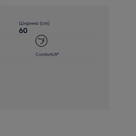
Ширина (cm)
60
ComfortLift®