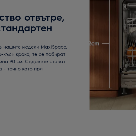
ство отвътре,
стандартен
в нашите модели MaxiSpace,
о-къси крака, те се побират
ина 90 см. Съдовете стават
а – точно като при