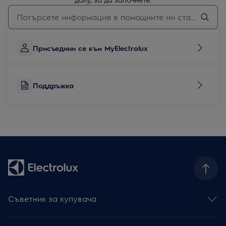
Въведете текст за да потърсите статии за поддръжка
Присъедини се към MyElectrolux
Поддръжка
Съветник за купувача
Фурни