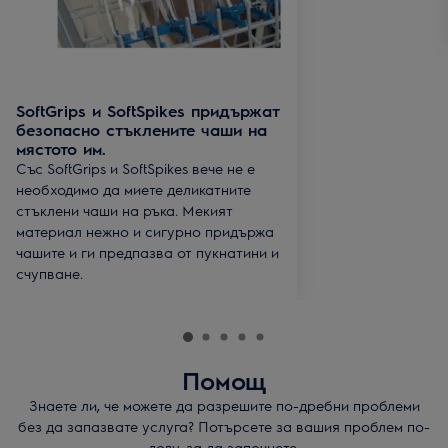
SoftGrips и SoftSpikes придържат
безопасно стъклените чаши на
мястото им.
Със SoftGrips и SoftSpikes вече не е
необходимо да миете деликатните
стъклени чаши на ръка. Мекият
материал нежно и сигурно придържа
чашите и ги предпазва от пукнатини и
счупване.
Помощ
Знаете ли, че можете да разрешите по-дребни проблеми
без да запазвате услуга? Потърсете за вашия проблем по-
долу, за да започнете.