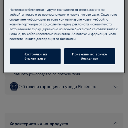
ESG42310SW
Използваме бисквитки и други технологии за оптимизиране на
Свoбодностояща съдомиялна
уебсайта, както и за промоционални и маркетингови цели. Също така
споделяме информация за това как използвате нашия уебсайт с
нашите партньори от социалните медии, рекламата и аналитиката.
Като кликнете върху „Приемане на всички бисквитки“ се съгласявате с
начина, по който използваме бисквитки. За повече информация, моля,
посетете нашата декларация за бисквитки.
Продуктов информационен лист
Настройки на
Приемане на всички
Инструкциите за безопасност и предупрежденията за
бисквитките
бисквитки
безопасност съгласно регламент на ЕС 2023/988 са
изброени в глава 1 и 2 на ръководството за потребителя.
За безопасно използване на продукта прочетете
пълното ръководство за потребителя.
2+3 години гаранция за уреди Electrolux
Характеристики на продукта