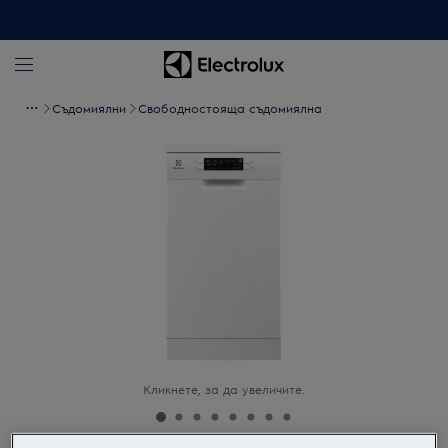
Съдомиялни
Свoбодностояща съдомиялна
Кликнете, за да увеличите.