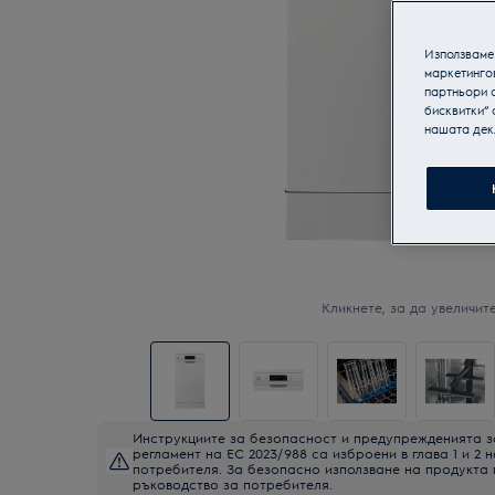
Използваме 
маркетинго
партньори о
бисквитки“ 
нашата дек
Кликнете, за да увеличите
Инструкциите за безопасност и предупрежденията з
регламент на ЕС 2023/988 са изброени в глава 1 и 2 
потребителя. За безопасно използване на продукта
ръководство за потребителя.