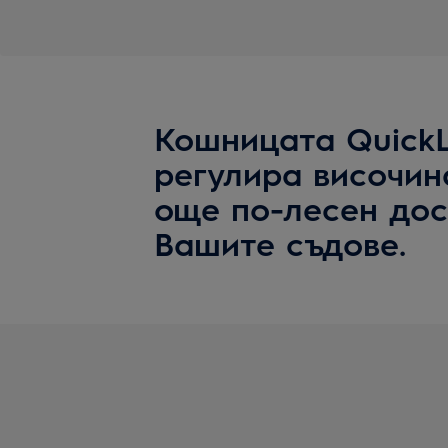
Кошницата QuickLi
регулира височин
още по-лесен дос
Вашите съдове.