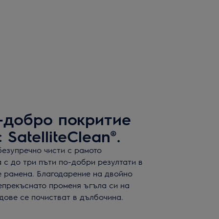
-добро покритие
SatelliteClean®.
безупречно чисти с рамото
га с до три пъти по-добри резултати в
е рамена. Благодарение на двойно
епрекъснато променя ъгъла си на
дове се почистват в дълбочина.