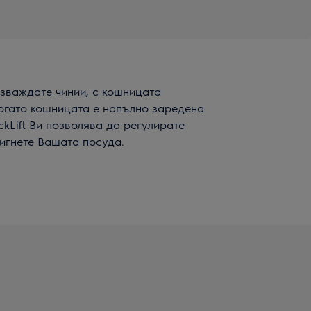
зваждате чинии, с кошницата
 когато кошницата е напълно заредена
ckLift Ви позволява да регулирате
тигнете Вашата посуда.