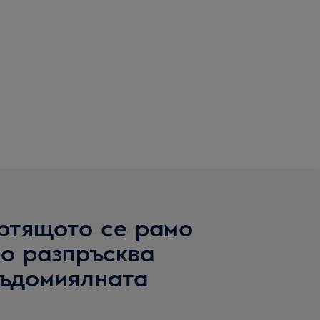
ртящото се рамо
о разпръсква
съдомиялната