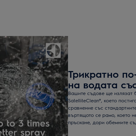
Трикратно по
на водата със 
Вашите съдове ще излязат 
SatelliteClean®, което пости
сравнение със стандартнит
въртящото се рамо, което н
пръскане, дори обемните съ