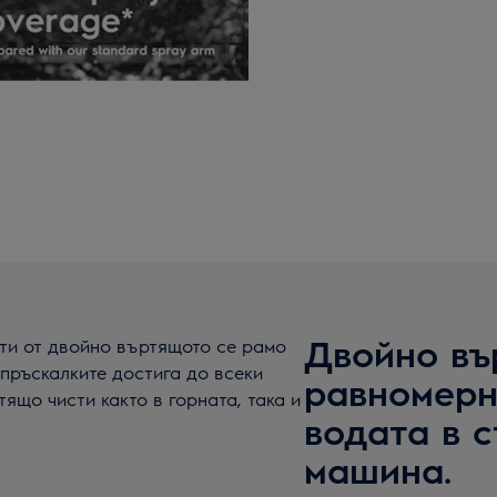
Двойно въ
ати от двойно въртящото се рамо
пръскалките достига до всеки
равномерн
тящо чисти както в горната, така и
водата в 
машина.