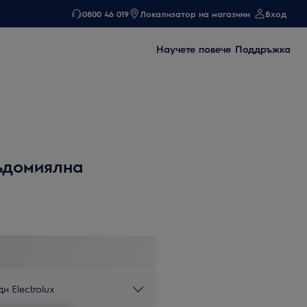
0800 46 019
Локализатор на магазини
Вход
Научете повече
Поддръжка
ъдомиялна
и Electrolux