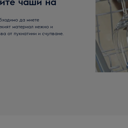
ите чаши на
еобходимо да миете
екият материал нежно и
ва от пукнатини и счупване.