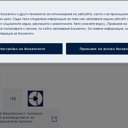
бисквитки и други технологии за оптимизиране на уебсайта, както и за промоцион
ви цели. Също така споделяме информация за това как използвате нашия уебсайт 
т социалните медии, рекламата и аналитиката. Като кликнете върху „Приемане на
се съгласявате с начина, по който използваме бисквитки. За повече информация, мо
ларация за бисквитки.
Настройки на бисквитките
Приемане на всички бискви
.
+
15
а безопасност съгласно
на ръководството за
 прочетете пълното