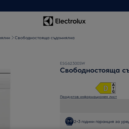
иялни
Свoбодностояща съдомиялна
ESG62300SW
Свoбодностояща с
Продуктов информационен лист
2+3 години гаранция за уред