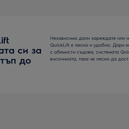
ft
Независимо дали зареждате или и
QuickLift е лесно и удобно. Дори
ата си за
с обемисти съдове, системата Qui
тъп до
височината, така че лесно да дос