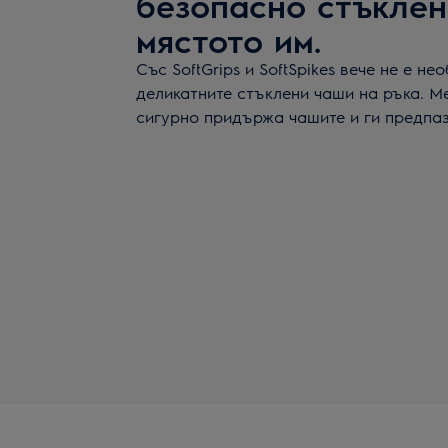
безопасно стъклен
мястото им.
Със SoftGrips и SoftSpikes вече не е н
деликатните стъклени чаши на ръка. М
сигурно придържа чашите и ги предпаз