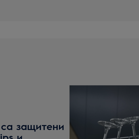
 са защитени
ips и