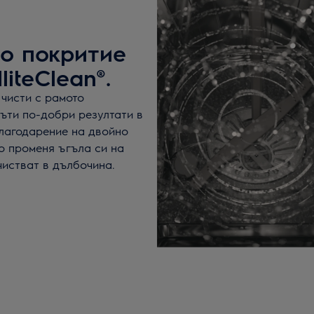
о покритие
liteClean®.
чисти с рамото
 пъти по-добри резултати в
Благодарение на двойно
о променя ъгъла си на
чистват в дълбочина.