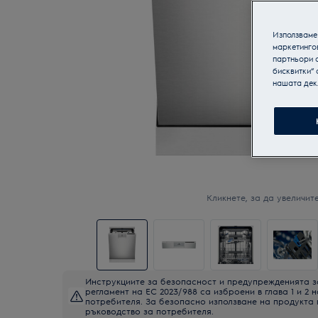
Използваме 
маркетинго
партньори о
бисквитки“ 
нашата дек
Кликнете, за да увеличите
Инструкциите за безопасност и предупрежденията з
регламент на ЕС 2023/988 са изброени в глава 1 и 2 
потребителя. За безопасно използване на продукта
ръководство за потребителя.