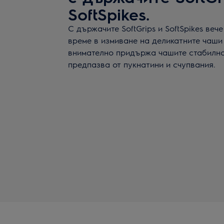
SoftSpikes.
С държачите SoftGrips и SoftSpikes веч
време в измиване на деликатните чаши
внимателно придържа чашите стабилно 
предпазва от пукнатини и счупвания.