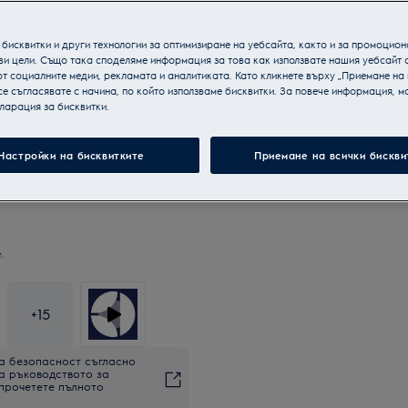
бисквитки и други технологии за оптимизиране на уебсайта, както и за промоцион
ви цели. Също така споделяме информация за това как използвате нашия уебсайт 
т социалните медии, рекламата и аналитиката. Като кликнете върху „Приемане на
се съгласявате с начина, по който използваме бисквитки. За повече информация, мо
ларация за бисквитки.
Настройки на бисквитките
Приемане на всички бискви
.
+
15
а безопасност съгласно
на ръководството за
 прочетете пълното