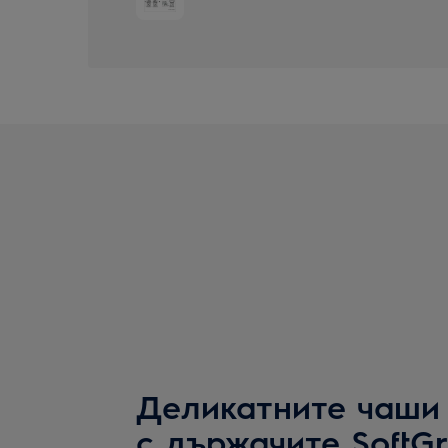
Деликатните чаши
с държачите SoftGr