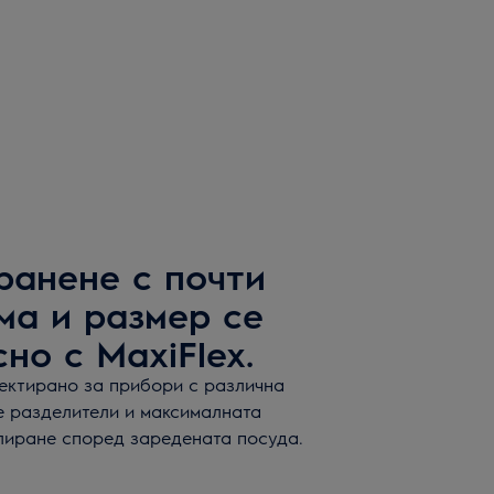
ранене с почти
ма и размер се
но с MaxiFlex.
ектирано за прибори с различна
е разделители и максималната
лиране според заредената посуда.