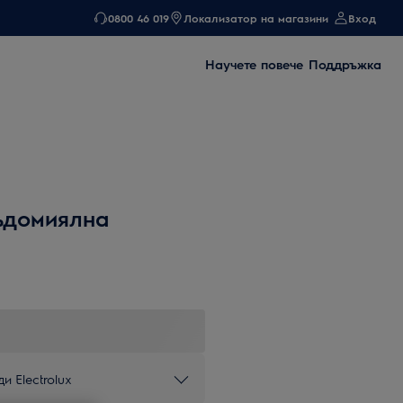
0800 46 019
Локализатор на магазини
Вход
Научете повече
Поддръжка
ъдомиялна
и Electrolux