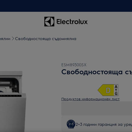
иялни
Свoбодностояща съдомиялна
ESM89300SX
Свoбодностояща с
Продуктов информационен лист
2+3 години гаранция за уред