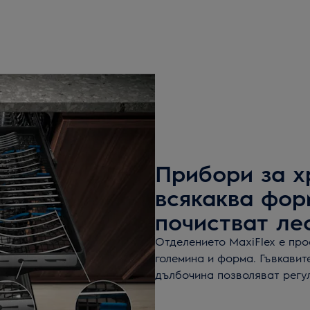
Прибори за х
всякаква фор
почистват лес
Отделението MaxiFlex е про
големина и форма. Гъвкавит
дълбочина позволяват регу