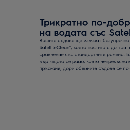
Трикратно по-добр
на водата със Satel
Вашите съдове ще излязат безупречно 
SatelliteClean®, което постига с до три
сравнение със стандартните рамена. 
въртящото се рамо, което непрекъснат
пръскане, дори обемните съдове се по