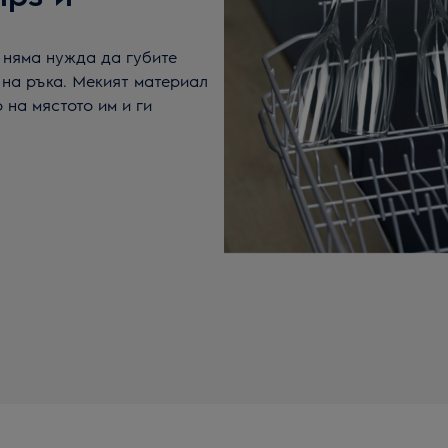
е няма нужда да губите
 на ръка. Мекият материал
на мястото им и ги