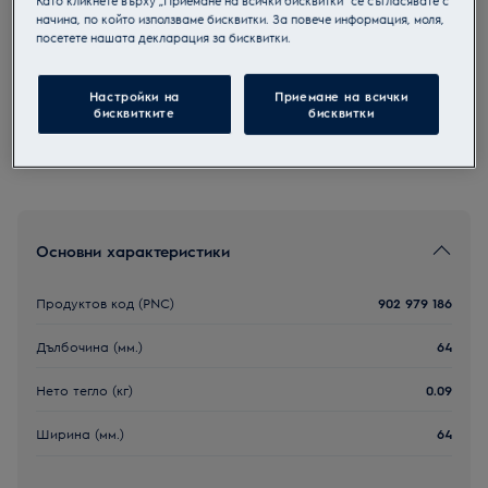
Като кликнете върху „Приемане на всички бисквитки“ се съгласявате с
начина, по който използваме бисквитки. За повече информация, моля,
EDBALL
посетете нашата декларация за бисквитки.
Топки за сушилня
Настройки на
Приемане на всички
бисквитките
бисквитки
Основни характеристики
Продуктов код (PNC)
902 979 186
Дълбочина (мм.)
64
Нето тегло (кг)
0.09
Ширина (мм.)
64