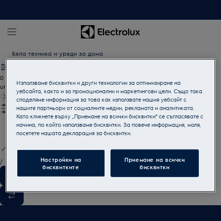
Бяла техника и уреди за дома
0
Използваме бисквитки и други технологии за оптимизиране на
undefined
уебсайта, както и за промоционални и маркетингови цели. Също така
споделяме информация за това как използвате нашия уебсайт с
нашите партньори от социалните медии, рекламата и аналитиката.
Като кликнете върху „Приемане на всички бисквитки“ се съгласявате с
начина, по който използваме бисквитки. За повече информация, моля,
посетете нашата декларация за бисквитки.
Настройки на
Приемане на всички
/
3
бисквитките
бисквитки