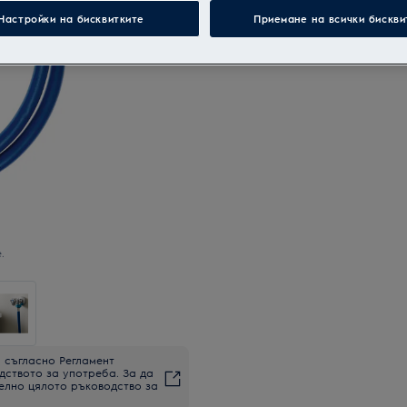
Настройки на бисквитките
Приемане на всички бискви
.
 съгласно Регламент
дството за употреба. За да
елно цялото ръководство за