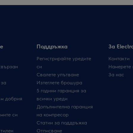
е
Поддръжка
За Electr
Регистрирайте уредите
Контакти
свързан
си
Намерете 
Свалете упътване
За нас
 за
Изтеглете брошура
5 години гаранция за
ъм добрия
всички уреди
Допълнителна гаранция
мите си
на компресор
Статии за поддръжка
стилен
Отписване