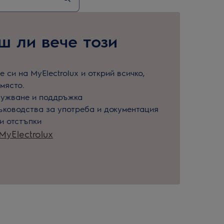
 ли вече този
 си на MyElectrolux и открий всичко,
място.
лужване и поддръжка
ъководства за употреба и документация
и отстъпки
yElectrolux