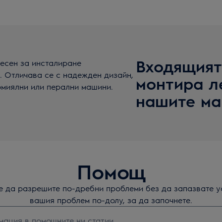
Входящият 
лесен за инсталиране
. Отличава се с надежден дизайн,
монтира л
омиялни или перални машини.
нашите ма
Помощ
те да разрешите по-дребни проблеми без да запазвате у
вашия проблем по-долу, за да започнете.
а да потърсите статии за поддръжка