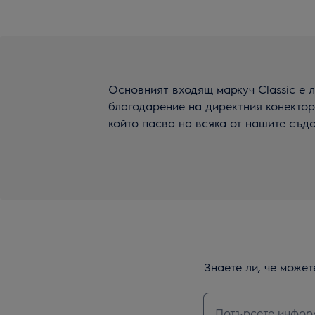
Основният входящ маркуч Classic е 
благодарение на директния конектор
който пасва на всяка от нашите съд
Знаете ли, че може
Въведете текст з