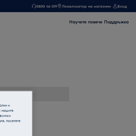
0800 46 019
Локализатор на магазини
Вход
Научете повече
Поддръжка
ални и
с нашите
 всички
ля, посетете