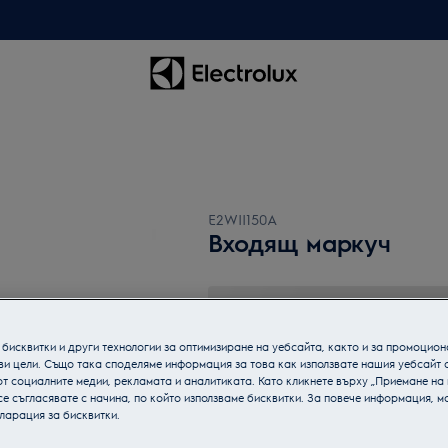
E2WII150A
Входящ маркуч
бисквитки и други технологии за оптимизиране на уебсайта, както и за промоцион
ви цели. Също така споделяме информация за това как използвате нашия уебсайт 
т социалните медии, рекламата и аналитиката. Като кликнете върху „Приемане на
се съгласявате с начина, по който използваме бисквитки. За повече информация, мо
ларация за бисквитки.