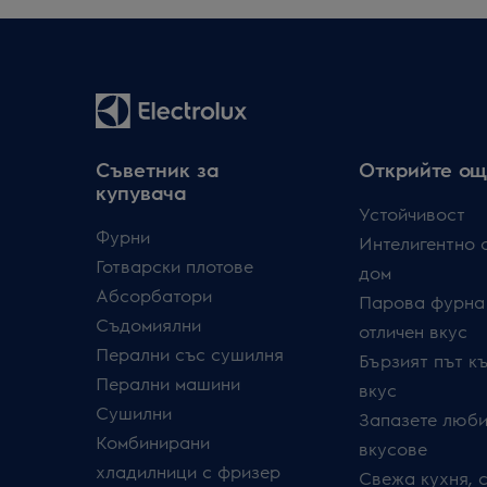
Съветник за
Открийте ощ
купувача
Устойчивост
Фурни
Интелигентно 
Готварски плотове
дом
Абсорбатори
Парова фурна
Съдомиялни
отличен вкус
Перални със сушилня
Бързият път к
Перални машини
вкус
Сушилни
Запазете люби
Комбинирани
вкусове
хладилници с фризер
Свежа кухня, 