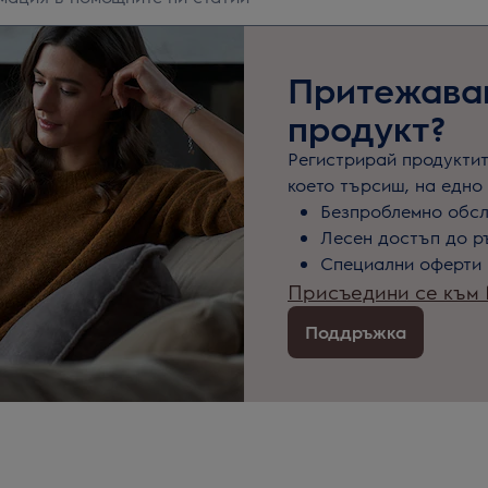
Притежаваш
продукт?
Регистрирай продуктите
което търсиш, на едно 
Безпроблемно обс
Лесен достъп до р
Специални оферти 
Присъедини се към M
Поддръжка