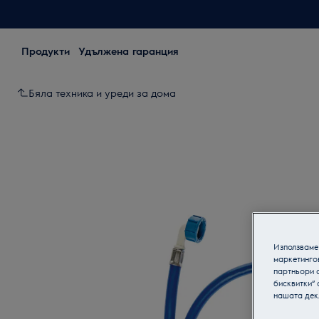
Продукти
Удължена гаранция
Бяла техника и уреди за дома
Използваме 
маркетинго
партньори о
бисквитки“ 
нашата дек