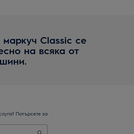
маркуч Classic се
есно на всяка от
шини.
слуга? Потърсете за