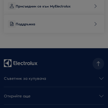
Присъедини се към MyElectrolux
Поддръжка
Съветник за купувача
Фурни
Готварски плотове
Открийте още
Абсорбатори
Съдомиялни
Устойчивост