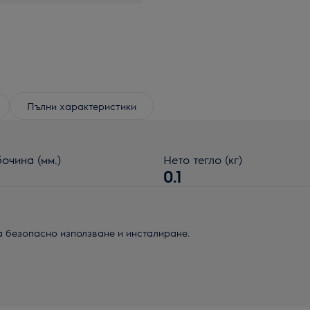
Пълни характеристики
очина (мм.)
Нето тегло (кг)
0.1
а безопасно използване и инсталиране.