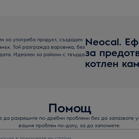
Neocal. Е
ен за употреба продукт, създаден
амък. Той разгражда варовика, без
за предот
дата. Идеален за райони с твърда
котлен ка
Помощ
те да разрешите по-дребни проблеми без да запазвате у
вашия проблем по-долу, за да започнете.
а да потърсите статии за поддръжка