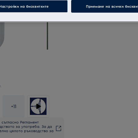
Настройки на бисквитките
Приемане на всички бискви
.
+
11
 съгласно Регламент
дството за употреба. За да
елно цялото ръководство за