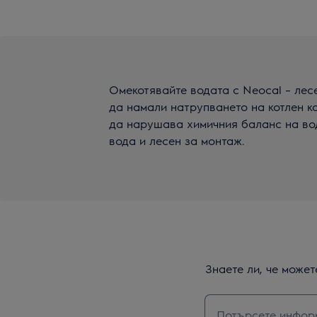
Омекотявайте водата с Neocal – лес
да намали натрупването на котлен к
да нарушава химичния баланс на во
вода и лесен за монтаж.
Знаете ли, че може
Въведете текст з