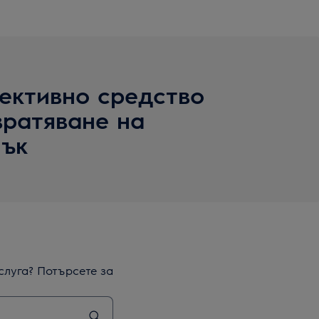
фективно средство
вратяване на
мък
слуга? Потърсете за