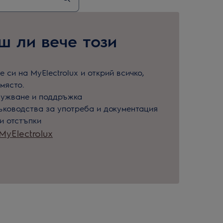
 ли вече този
 си на MyElectrolux и открий всичко,
място.
лужване и поддръжка
ъководства за употреба и документация
и отстъпки
yElectrolux