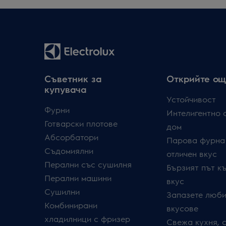
Съветник за
Открийте ощ
купувача
Устойчивост
Фурни
Интелигентно 
Готварски плотове
дом
Абсорбатори
Парова фурна
Съдомиялни
отличен вкус
Перални със сушилня
Бързият път к
Перални машини
вкус
Сушилни
Запазете люби
Комбинирани
вкусове
хладилници с фризер
Свежа кухня, 