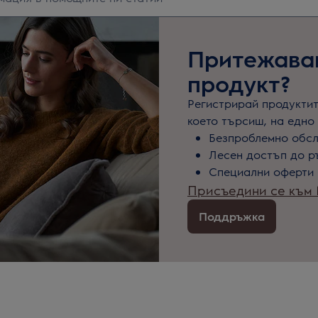
Притежаваш
продукт?
Регистрирай продуктите
което търсиш, на едно 
Безпроблемно обс
Лесен достъп до р
Специални оферти 
Присъедини се към M
Поддръжка