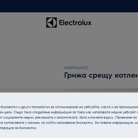
M6WMA103
Грижа срещу котле
бисквитки и други технологии за оптимизиране на уебсайта, както и за промоцион
ви цели. Също така споделяме информация за това как използвате нашия уебсайт 
т социалните медии, рекламата и аналитиката. Като кликнете върху „Приемане на
се съгласявате с начина, по който използваме бисквитки. За повече информация, мо
ларация за бисквитки.