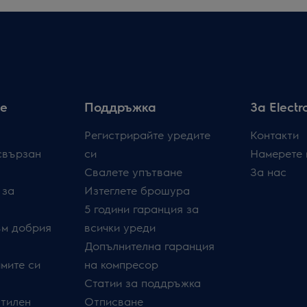
е
Поддръжка
За Electr
Регистрирайте уредите
Контакти
свързан
си
Намерете 
Свалете упътване
За нас
 за
Изтеглете брошура
5 години гаранция за
ъм добрия
всички уреди
Допълнителна гаранция
мите си
на компресор
Статии за поддръжка
стилен
Отписване