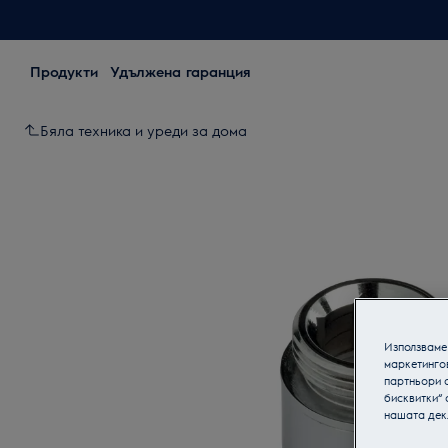
Продукти
Удължена гаранция
Бяла техника и уреди за дома
Използваме 
маркетинго
партньори о
бисквитки“ 
нашата дек