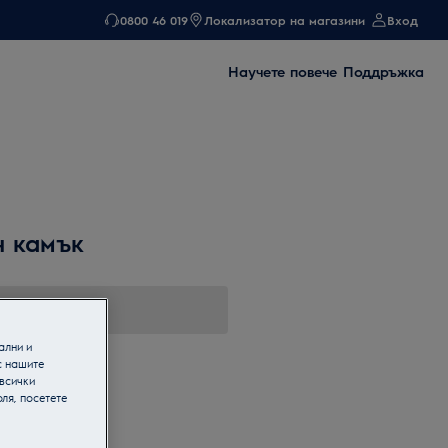
0800 46 019
Локализатор на магазини
Вход
Научете повече
Поддръжка
н камък
ални и
с нашите
 всички
ля, посетете