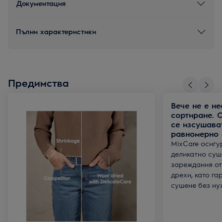
Документация
Пълни характеристики
Предимства
Вече не е н
сортиране. 
се изсушава
равномерно 
MixCare осигу
деликатно суш
зареждания от
дрехи, като г
сушене без ну