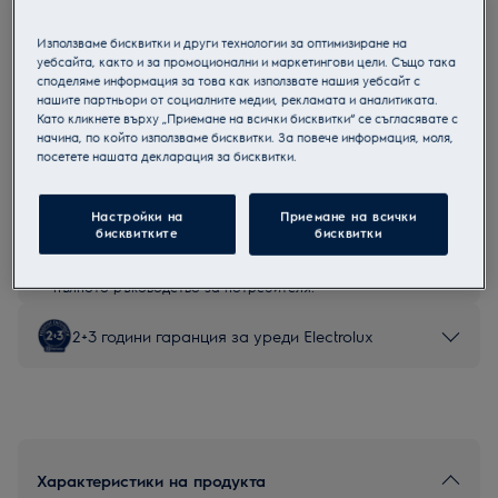
EW7D384UE
Сушилня с термопомпа
Използваме бисквитки и други технологии за оптимизиране на
уебсайта, както и за промоционални и маркетингови цели. Също така
споделяме информация за това как използвате нашия уебсайт с
нашите партньори от социалните медии, рекламата и аналитиката.
Като кликнете върху „Приемане на всички бисквитки“ се съгласявате с
начина, по който използваме бисквитки. За повече информация, моля,
Продуктов информационен лист
посетете нашата декларация за бисквитки.
Настройки на
Приемане на всички
Инструкциите за безопасност и предупрежденията за
бисквитките
бисквитки
безопасност съгласно регламент на ЕС 2023/988 са
изброени в глава 1 и 2 на ръководството за потребителя.
За безопасно използване на продукта прочетете
пълното ръководство за потребителя.
2+3 години гаранция за уреди Electrolux
Характеристики на продукта