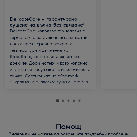
DelicateCare – гарантирано
сушене на вълна без свиване*
DelicateCare използва технология с
термопомпа за сушене на деликатни
дрехи чрез персонализирани
температури и движения на
барабана, за по-дълъг живот на
дрехите. Дори материи като коприна
и вълна се изсушават с изключителна
грижа. Сертификат на Woolmark.
*В сравнение с „плоско“ сушене на вълна
Помощ
Знаете ли, че можете да разрешите по-дребни проблеми