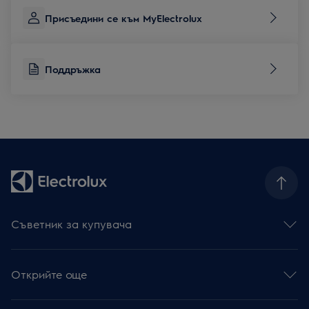
Присъедини се към MyElectrolux
Поддръжка
Съветник за купувача
Фурни
Готварски плотове
Открийте още
Абсорбатори
Съдомиялни
Устойчивост