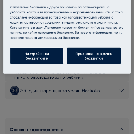
EW9WN249W
Използваме бисквитки и други технологии за оптимизиране на
Пералня със сушилня
уебсайта, както и за промоционални и маркетингови цели. Също така
споделяме информация за това как използвате нашия уебсайт с
нашите партньори от социалните медии, рекламата и аналитиката.
Като кликнете върху „Приемане на всички бисквитки“ се съгласявате с
начина, по който използваме бисквитки. За повече информация, моля,
посетете нашата декларация за бисквитки.
Продуктов информационен лист
Настройки на
Приемане на всички
бисквитките
бисквитки
Инструкциите за безопасност и предупрежденията за
безопасност съгласно регламент на ЕС 2023/988 са
изброени в глава 1 и 2 на ръководството за потребителя.
За безопасно използване на продукта прочетете
пълното ръководство за потребителя.
2+3 години гаранция за уреди Electrolux
Основни характеристики