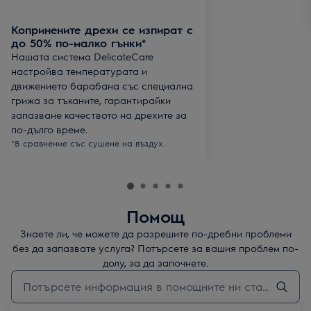
Копринените дрехи се изпират с
до 50% по-малко гънки*
Нашата система DelicateCare
настройва температурата и
движението барабана със специална
грижа за тъканите, гарантирайки
запазване качеството на дрехите за
по-дълго време.
*В сравнение със сушене на въздух.
Помощ
Знаете ли, че можете да разрешите по-дребни проблеми
без да запазвате услуга? Потърсете за вашия проблем по-
долу, за да започнете.
Въведете текст за да потърсите статии за поддръжка