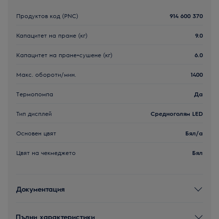
Продуктов код (PNC)
914 600 370
Капацитет на пране (кг)
9.0
Kапацитет на пране+сушене (кг)
6.0
Макс. обороти/мин.
1400
Термопомпа
Да
Тип дисплей
Средноголям LED
Основен цвят
Бял/a
Цвят на чекмеджето
Бял
Документация
Пълни характеристики