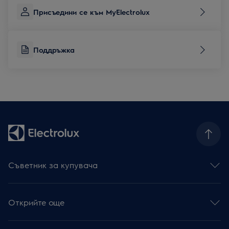
Присъедини се към MyElectrolux
Поддръжка
Съветник за купувача
Фурни
Готварски плотове
Открийте още
Абсорбатори
Съдомиялни
Устойчивост
Перални със сушилня