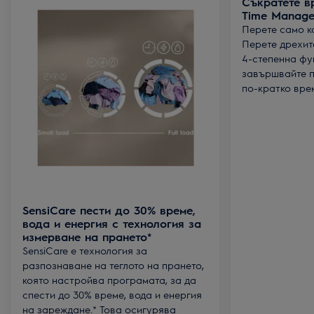
Съкратете в
Time Manage
Перете само к
Перете дрехит
4-степенна фу
завършвайте п
по-кратко вре
SensiCare пести до 30% време,
вода и енергия с технология за
измерване на прането*
SensiCare е технология за
разпознаване на теглото на прането,
която настройва програмата, за да
спести до 30% време, вода и енергия
на зареждане.* Това осигурява