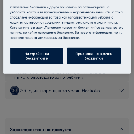
EW6F1492E
Използваме бисквитки и други технологии за оптимизиране на
9 кг. Пералня
уебсайта, както и за промоционални и маркетингови цели. Също така
споделяме информация за това как използвате нашия уебсайт с
нашите партньори от социалните медии, рекламата и аналитиката.
Като кликнете върху „Приемане на всички бисквитки“ се съгласявате с
начина, по който използваме бисквитки. За повече информация, моля,
посетете нашата декларация за бисквитки.
Продуктов информационен лист
Настройки на
Приемане на всички
бисквитките
бисквитки
Инструкциите за безопасност и предупрежденията за
безопасност съгласно регламент на ЕС 2023/988 са
изброени в глава 1 и 2 на ръководството за потребителя.
За безопасно използване на продукта прочетете
пълното ръководство за потребителя.
2+3 години гаранция за уреди Electrolux
Характеристики на продукта