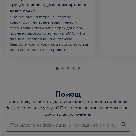
прецизно индивидуално изпиране на
всяка дреха.
*Въз основа на вътрешен тест за
консумация на време, вода и енергия,
сравняващ максимално зареждане при
пране на програма за памук, 30°C, и 1 кг
пране с използване на системата
SensiCare, която коригира програмата въз
основа на теглото на прането.
Помощ
Знаете ли, че можете да разрешите по-дребни проблеми
без да запазвате услуга? Потърсете за вашия проблем по-
долу, за да започнете.
Въведете текст за да потърсите статии за поддръжка