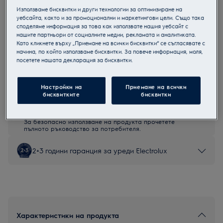
Използваме бисквитки и други технологии за оптимизиране на
EW6SN406BXI
уебсайта, както и за промоционални и маркетингови цели. Също така
Компактна перална машина
споделяме информация за това как използвате нашия уебсайт с
нашите партньори от социалните медии, рекламата и аналитиката.
Като кликнете върху „Приемане на всички бисквитки“ се съгласявате с
начина, по който използваме бисквитки. За повече информация, моля,
посетете нашата декларация за бисквитки.
Продуктов информационен лист
Настройки на
Приемане на всички
бисквитките
бисквитки
Инструкциите за безопасност и предупрежденията за
безопасност съгласно регламент на ЕС 2023/988 са
изброени в глава 1 и 2 на ръководството за потребителя.
За безопасно използване на продукта прочетете
пълното ръководство за потребителя.
2+3 години гаранция за уреди Electrolux
Характеристики на продукта