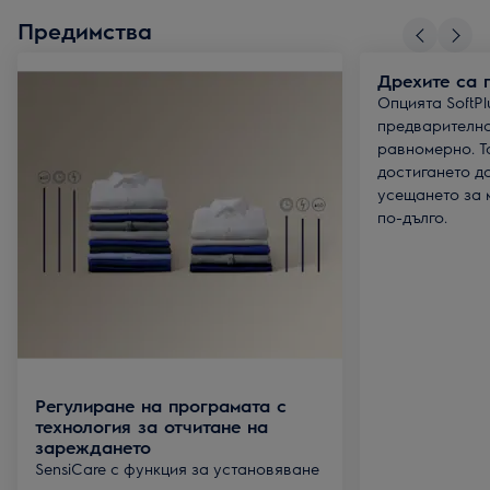
Предимства
Дрехите са 
Опцията SoftPl
предварително
равномерно. Т
достигането д
усещането за 
по-дълго.
Регулиране на програмата с
технология за отчитане на
зареждането
SensiCare с функция за установяване