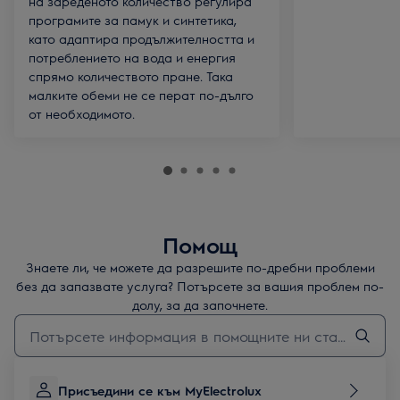
на зареденото количество регулира
програмите за памук и синтетика,
като адаптира продължителността и
потреблението на вода и енергия
спрямо количеството пране. Така
малките обеми не се перат по-дълго
от необходимото.
Помощ
Знаете ли, че можете да разрешите по-дребни проблеми
без да запазвате услуга? Потърсете за вашия проблем по-
долу, за да започнете.
Въведете текст за да потърсите статии за поддръжка
Присъедини се към MyElectrolux