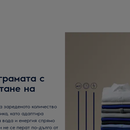
грамата с
тане на
на зареденото количество
ика, като адаптира
 вода и енергия спрямо
и не се перат по-дълго от