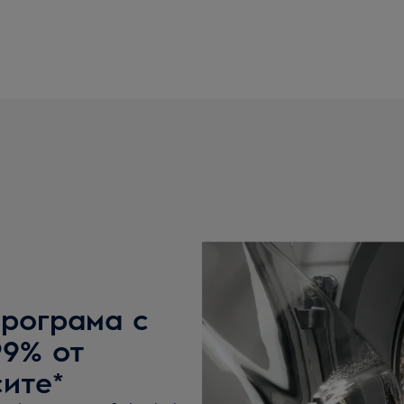
рограма с
99% от
сите*