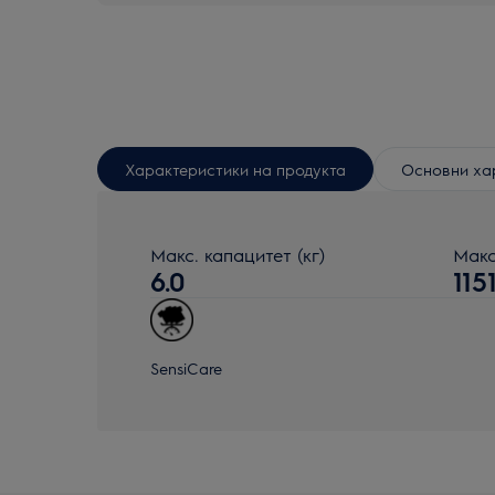
Характеристики на продукта
Основни ха
Макс. капацитет (кг)
Макс
6.0
115
SensiCare