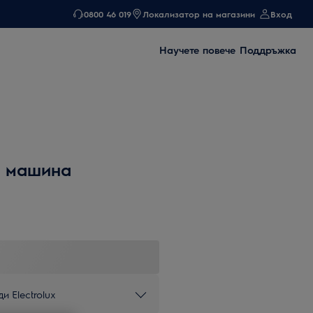
0800 46 019
Локализатор на магазини
Вход
Научете повече
Поддръжка
а машина
и Electrolux