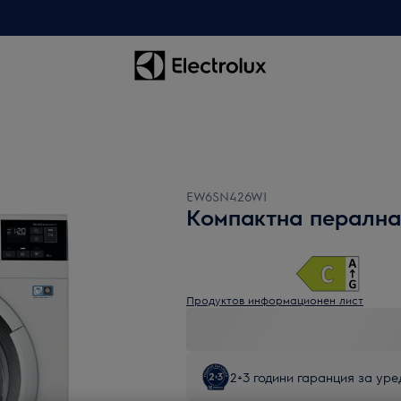
EW6SN426WI
Компактна пералн
Продуктов информационен лист
2+3 години гаранция за уред