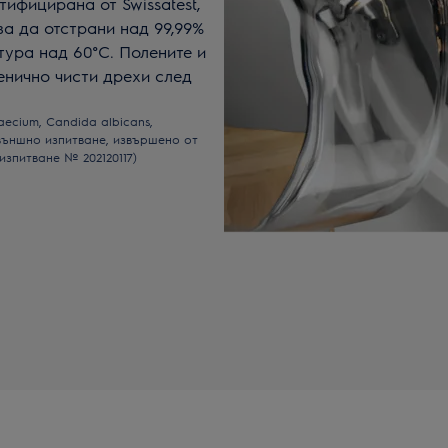
ифицирана от Swissatest,
за да отстрани над 99,99%
тура над 60°C. Полените и
енично чисти дрехи след
aecium, Candida albicans,
външно изпитване, извършено от
а изпитване № 202120117)