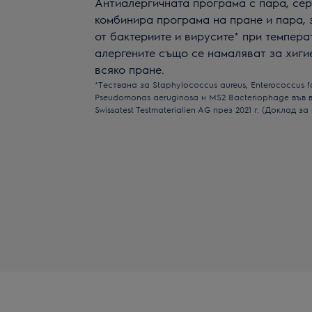
Антиалергичната програма с пара, серт
комбинира програма на пране и пара, 
от бактериите и вирусите* при темпера
алергените също се намаляват за хиги
всяко пране.
*Тествана за Staphylococcus aureus, Enterococcus f
Pseudomonas aeruginosa и MS2 Bacteriophage във 
Swissatest Testmaterialien AG през 2021 г. (Доклад з