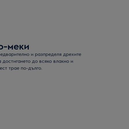
о-меки
редварително и разпределя дрехите
 достигането до всяко влакно и
ест трае по-дълго.