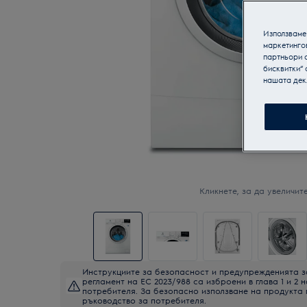
Използваме 
маркетинго
партньори о
бисквитки“ 
нашата дек
Кликнете, за да увеличите
Инструкциите за безопасност и предупрежденията з
регламент на ЕС 2023/988 са изброени в глава 1 и 2 
потребителя. За безопасно използване на продукта
ръководство за потребителя.