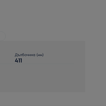
Дълбочина (мм)
411