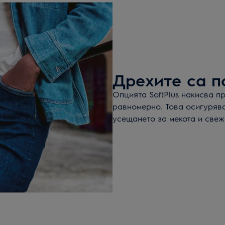
Дрехите са п
Опцията SoftPlus накисва п
равномерно. Това осигурява
усещането за мекота и свеж