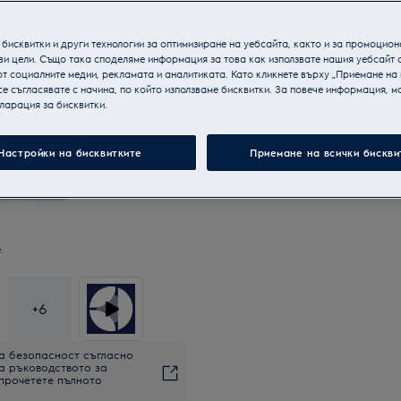
бисквитки и други технологии за оптимизиране на уебсайта, както и за промоцион
ви цели. Също така споделяме информация за това как използвате нашия уебсайт 
т социалните медии, рекламата и аналитиката. Като кликнете върху „Приемане на
се съгласявате с начина, по който използваме бисквитки. За повече информация, мо
ларация за бисквитки.
Настройки на бисквитките
Приемане на всички бискви
.
+
6
а безопасност съгласно
на ръководството за
 прочетете пълното