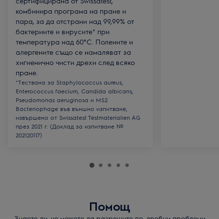
сертифицирана от Swissatest,
комбинира програма на пране и
пара, за да отстрани над 99,99% от
бактериите и вирусите* при
температура над 60°C. Полените и
алергените също се намаляват за
хигиенично чисти дрехи след всяко
пране.
*Тествана за Staphylococcus aureus,
Enterococcus faecium, Candida albicans,
Pseudomonas aeruginosa и MS2
Bacteriophage във външно изпитване,
извършено от Swissatest Testmaterialien AG
през 2021 г. (Доклад за изпитване №
202120117)
Помощ
Знаете ли, че можете да разрешите по-дребни проблеми