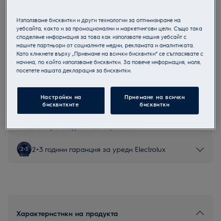
EWS6406BE
Компактна перална машина
Използваме бисквитки и други технологии за оптимизиране на
уебсайта, както и за промоционални и маркетингови цели. Също така
споделяме информация за това как използвате нашия уебсайт с
нашите партньори от социалните медии, рекламата и аналитиката.
Като кликнете върху „Приемане на всички бисквитки“ се съгласявате с
начина, по който използваме бисквитки. За повече информация, моля,
Продуктов информационен лист
посетете нашата декларация за бисквитки.
Настройки на
Приемане на всички
Инструкциите за безопасност и предупрежденията за
бисквитките
бисквитки
безопасност съгласно регламент на ЕС 2023/988 са
изброени в глава 1 и 2 на ръководството за потребителя.
За безопасно използване на продукта прочетете
пълното ръководство за потребителя.
2+3 години гаранция за уреди Electrolux
Характеристики на продукта