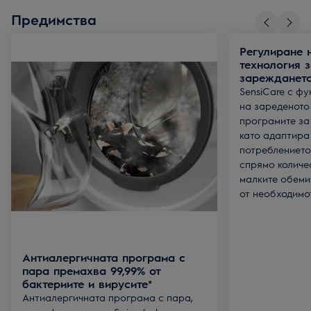
Предимства
Регулиране 
технология з
зарежданет
SensiCare с ф
на зареденото
програмите за 
като адаптира
потреблението
спрямо количе
малките обеми
от необходимо
Антиалергичната програма с
пара премахва 99,99% от
бактериите и вирусите*
Антиалергичната програма с пара,