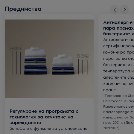
Предимства
Антиалергич
пара премах
бактериите и
Антиалергична
сертифицирана 
комбинира про
пара, за да от
бактериите и 
температура н
алергените съ
хигиенично чи
пране.
*Тествана за Sta
Enterococcus fae
Pseudomonas aer
Регулиране на програмата с
Bacteriophage в
технология за отчитане на
извършено от Swi
зареждането
през 2021 г. (До
SensiCare с функция за установяване
202120117)