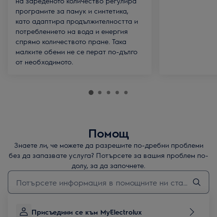
на зареденото количество регулира
програмите за памук и синтетика,
като адаптира продължителността и
потреблението на вода и енергия
спрямо количеството пране. Така
малките обеми не се перат по-дълго
от необходимото.
Помощ
Знаете ли, че можете да разрешите по-дребни проблеми
без да запазвате услуга? Потърсете за вашия проблем по-
долу, за да започнете.
Въведете текст за да потърсите статии за поддръжка
Присъедини се към MyElectrolux