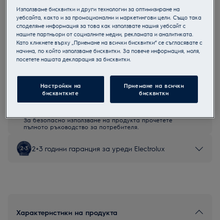
Използваме бисквитки и други технологии за оптимизиране на
EWS6426WE
уебсайта, както и за промоционални и маркетингови цели. Също така
Компактна перална машина
споделяме информация за това как използвате нашия уебсайт с
нашите партньори от социалните медии, рекламата и аналитиката.
Като кликнете върху „Приемане на всички бисквитки“ се съгласявате с
начина, по който използваме бисквитки. За повече информация, моля,
посетете нашата декларация за бисквитки.
Продуктов информационен лист
Настройки на
Приемане на всички
бисквитките
бисквитки
Инструкциите за безопасност и предупрежденията за
безопасност съгласно регламент на ЕС 2023/988 са
изброени в глава 1 и 2 на ръководството за потребителя.
За безопасно използване на продукта прочетете
пълното ръководство за потребителя.
2+3 години гаранция за уреди Electrolux
Характеристики на продукта