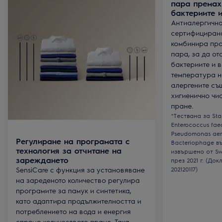
пара премах
бактериите и
Антиалергична
сертифицирана 
комбинира про
пара, за да от
бактериите и 
температура н
алергените съ
хигиенично чи
пране.
*Тествана за Sta
Enterococcus fae
Pseudomonas aer
Регулиране на програмата с
Bacteriophage в
технология за отчитане на
извършено от Swi
зареждането
през 2021 г. (До
SensiCare с функция за установяване
202120117)
на зареденото количество регулира
програмите за памук и синтетика,
като адаптира продължителността и
потреблението на вода и енергия
спрямо количеството пране. Така