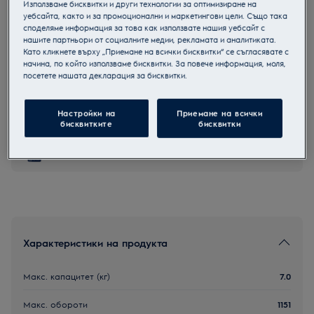
Използваме бисквитки и други технологии за оптимизиране на
EWS6427BE
уебсайта, както и за промоционални и маркетингови цели. Също така
Компактна перална машина
споделяме информация за това как използвате нашия уебсайт с
нашите партньори от социалните медии, рекламата и аналитиката.
Като кликнете върху „Приемане на всички бисквитки“ се съгласявате с
начина, по който използваме бисквитки. За повече информация, моля,
посетете нашата декларация за бисквитки.
Продуктов информационен лист
Настройки на
Приемане на всички
бисквитките
бисквитки
2+3 години гаранция за уреди Electrolux
Характеристики на продукта
Макс. капацитет (кг)
7.0
Макс. обороти
1151