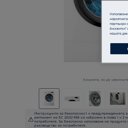
Използваме 
маркетинго
партньори о
бисквитки“ 
нашата дек
Кликнете, за да увеличите
Инструкциите за безопасност и предупрежденията з
регламент на ЕС 2023/988 са изброени в глава 1 и 2 
потребителя. За безопасно използване на продукта
ръководство за потребителя.