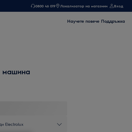
0800 46 019
Локализатор на магазини
Вход
Научете повече
Поддръжка
а машина
и Electrolux