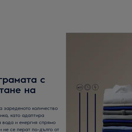
грамата с
тане на
на зареденото количество
ика, като адаптира
 вода и енергия спрямо
и не се перат по-дълго от