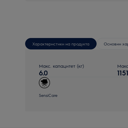
Характеристики на продукта
Основни ха
Макс. капацитет (кг)
Макс
6.0
115
SensiCare