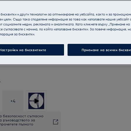
бисквитки и други технологии за оптимизиране на уебсайта, както и за промоцион
ви цели. Също така споделяме информация за това как използвате нашия уебсайт 
т социалните медии, рекламата и аналитиката. Като кликнете върху „Приемане на
се съгласявате с начина, по който използваме бисквитки. За повече информация, мо
ларация за бисквитки.
Настройки на бисквитките
Приемане на всички бискви
.
+
4
а безопасност съгласно
на ръководството за
 прочетете пълното