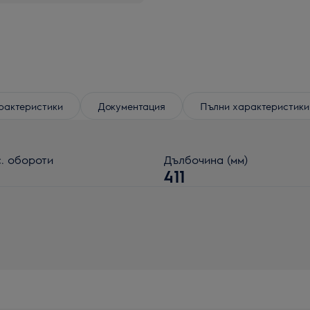
рактеристики
Документация
Пълни характеристики
. обороти
Дълбочина (мм)
1
411