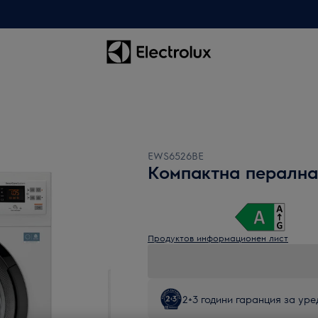
EWS6526BE
Компактна пералн
Продуктов информационен лист
2+3 години гаранция за уред