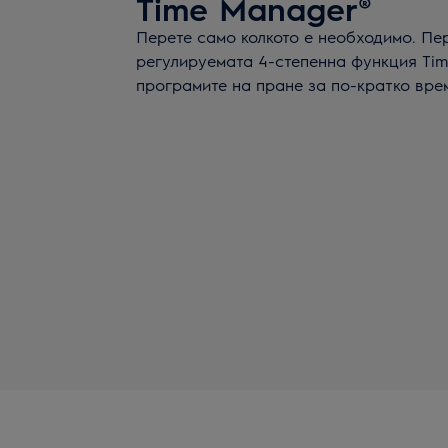
Time Manager®
Перете само колкото е необходимо. Пер
регулируемата 4-степенна функция Ti
програмите на пране за по-кратко вре