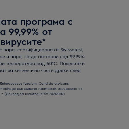
ата програма с
а 99,99% от
 вирусите*
 пара, сертифицирана от Swissatest,
е и пара, за да отстрани над 99,99%
при температура над 60°C. Полените и
ат за хигиенично чисти дрехи след
Enterococcus faecium, Candida albicans,
eriophage във външно изпитване, извършено от
21 г. (Доклад за изпитване № 202120117)