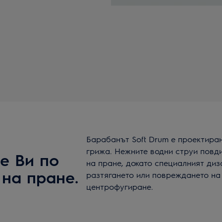
Барабанът Soft Drum е проектиран
грижа. Нежните водни струи повди
е Ви по
на пране, докато специалният ди
 на пране.
разтягането или повреждането на
центрофугиране.