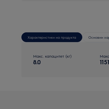
Характеристики на продукта
Основни ха
Макс. капацитет (кг)
Макс
8.0
115