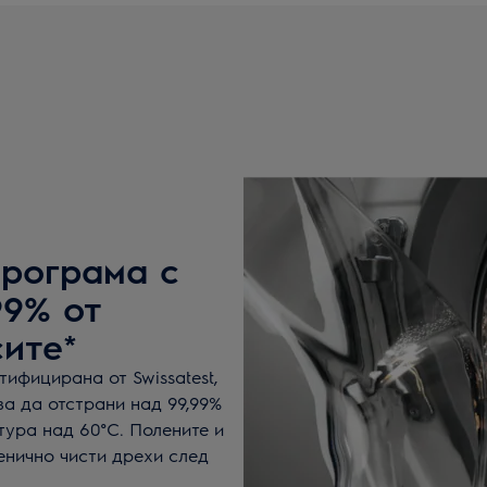
рограма с
99% от
сите*
ифицирана от Swissatest,
за да отстрани над 99,99%
тура над 60°C. Полените и
енично чисти дрехи след