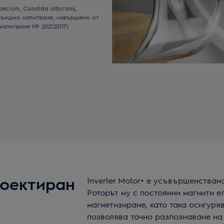
aecium, Candida albicans,
външно изпитване, извършено от
а изпитване № 202120117)
проектиран
Inverter Motor+ е усъвършенстван
Роторът му с постоянни магнити 
магнетизиране, като така осигуря
позволява точно разпознаване на