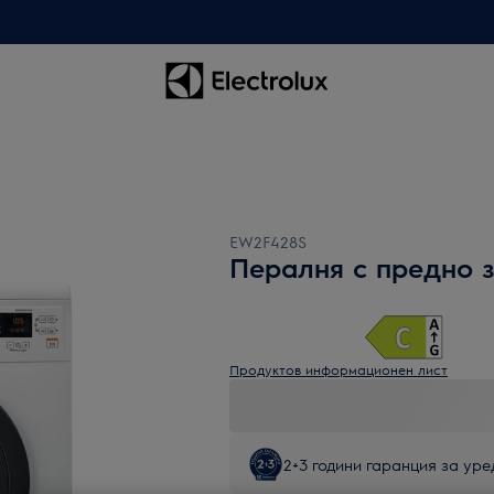
EW2F428S
Пералня с предно 
Продуктов информационен лист
2+3 години гаранция за уред