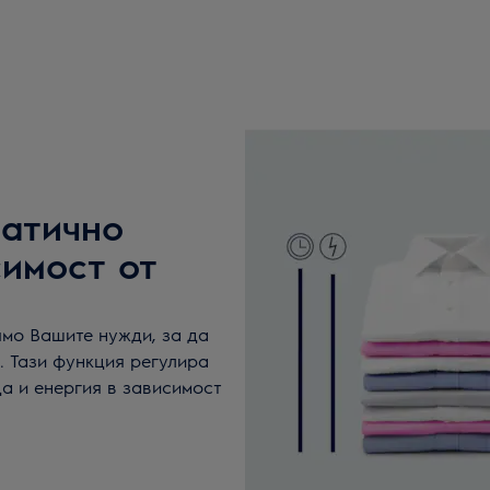
матично
симост от
ямо Вашите нужди, за да
. Тази функция регулира
да и енергия в зависимост