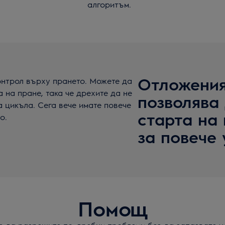
алгоритъм.
Отложения
онтрол върху прането. Можете да
 на пране, така че дрехите да не
позволява
а цикъла. Сега вече имате повече
старта на
о.
за повече 
Помощ