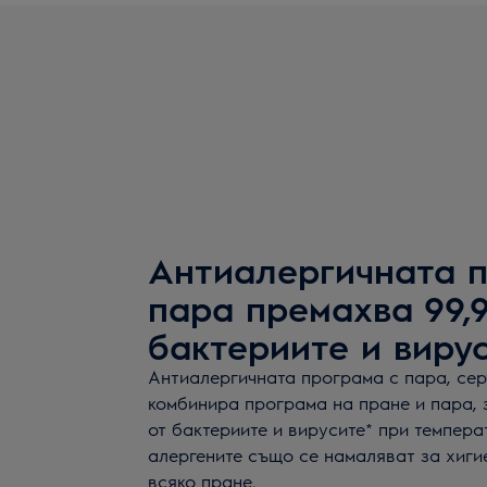
Антиалергичната п
пара премахва 99,
бактериите и виру
Антиалергичната програма с пара, серт
комбинира програма на пране и пара, 
от бактериите и вирусите* при темпера
алергените също се намаляват за хиги
всяко пране.