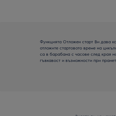
Функцията Отложен старт Ви дава к
отложите стартовото време на цикъла
са в барабана с часове след края н
гъвкавост и възможности при пранет