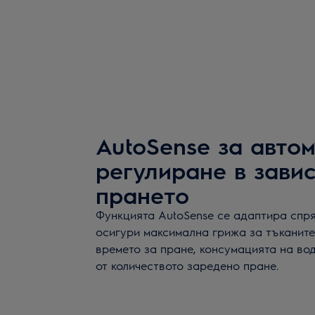
AutoSense за авто
регулиране в зави
прането
Функцията AutoSense се адаптира спр
осигури максимална грижа за тъканите
времето за пране, консумацията на во
от количеството заредено пране.