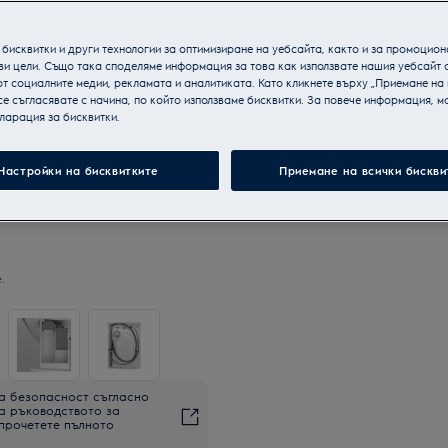
бисквитки и други технологии за оптимизиране на уебсайта, както и за промоцион
ви цели. Също така споделяме информация за това как използвате нашия уебсайт 
т социалните медии, рекламата и аналитиката. Като кликнете върху „Приемане на
се съгласявате с начина, по който използваме бисквитки. За повече информация, мо
ларация за бисквитки.
Настройки на бисквитките
Приемане на всички бискви
.
а безопасност съгласно
на ръководството за
 прочетете пълното