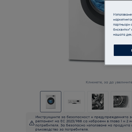
Използваме 
маркетинго
партньори о
бисквитки“ 
нашата дек
Кликнете, за да увеличите
Инструкциите за безопасност и предупрежденията з
регламент на ЕС 2023/988 са изброени в глава 1 и 2 
потребителя. За безопасно използване на продукта
ръководство за потребителя.