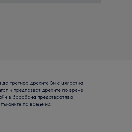
 да третира дрехите Ви с цялостна
гат и предпазват дрехите по време
зайн в барабана предотвратява
 тъканите по време на