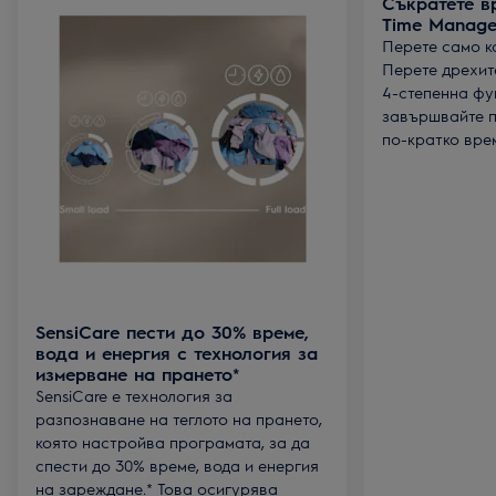
Съкратете в
Time Manage
Перете само к
Перете дрехит
4-степенна фу
завършвайте п
по-кратко вре
SensiCare пести до 30% време,
вода и енергия с технология за
измерване на прането*
SensiCare е технология за
разпознаване на теглото на прането,
която настройва програмата, за да
спести до 30% време, вода и енергия
на зареждане.* Това осигурява