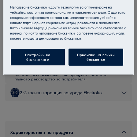
EW6F2282E
Използваме бисквитки и други технологии за оптимизиране на
Пералня с предно зареждане
уебсайта, както и за промоционални и маркетингови цели. Също така
споделяме информация за това как използвате нашия уебсайт с
нашите партньори от социалните медии, рекламата и аналитиката.
Като кликнете върху „Приемане на всички бисквитки“ се съгласявате с
начина, по който използваме бисквитки. За повече информация, моля,
посетете нашата декларация за бисквитки.
Продуктов информационен лист
Настройки на
Приемане на всички
бисквитките
бисквитки
Инструкциите за безопасност и предупрежденията за
безопасност съгласно регламент на ЕС 2023/988 са
изброени в глава 1 и 2 на ръководството за потребителя.
За безопасно използване на продукта прочетете
пълното ръководство за потребителя.
2+3 години гаранция за уреди Electrolux
Характеристики на продукта