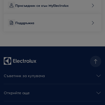
Присъедини се към MyElectrolux
Поддръжка
Съветник за купувача
Фурни
Готварски плотове
Открийте още
Абсорбатори
Съдомиялни
Устойчивост
Перални със сушилня