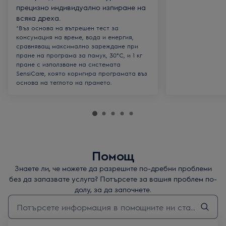
прецизно индивидуално изпиране на
всяка дреха.
*Въз основа на вътрешен тест за
консумация на време, вода и енергия,
сравняващ максимално зареждане при
пране на програма за памук, 30°C, и 1 кг
пране с използване на системата
SensiCare, която коригира програмата въз
основа на теглото на прането.
Помощ
Знаете ли, че можете да разрешите по-дребни проблеми
без да запазвате услуга? Потърсете за вашия проблем по-
долу, за да започнете.
Въведете текст за да потърсите статии за поддръжка